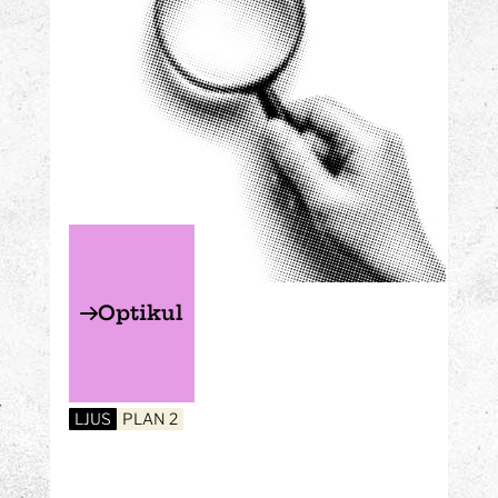
Optikul
LJUS
PLAN 2