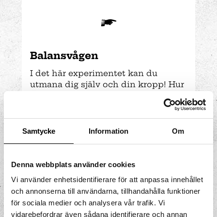
Balansvågen
I det här experimentet kan du
utmana dig själv och din kropp! Hur
bra balans har du? Kan du förbättra
ditt resultat? Hur kan du hålla
balansen längre genom att använda
dig av kroppens placering, styrka
Samtycke
Information
Om
och uthållighet?
Denna webbplats använder cookies
Vi använder enhetsidentifierare för att anpassa innehållet
och annonserna till användarna, tillhandahålla funktioner
för sociala medier och analysera vår trafik. Vi
vidarebefordrar även sådana identifierare och annan