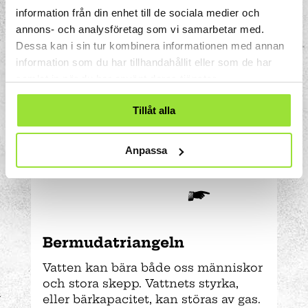
information från din enhet till de sociala medier och
annons- och analysföretag som vi samarbetar med.
Dessa kan i sin tur kombinera informationen med annan
Vattenavdelningen
information som du har tillhandahållit eller som de har
samlat in när du har använt deras tjänster.
Tillåt alla
FYSIK
VATTEN
PLAN 2
Anpassa
Bermuda­triangeln
Vatten kan bära både oss människor
och stora skepp. Vattnets styrka,
eller bärkapacitet, kan störas av gas.