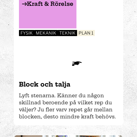
Kraft & Rörelse
FYSIK
MEKANIK
TEKNIK
PLAN 1
Block och talja
Lyft stenarna. Känner du någon
skillnad beroende på vilket rep du
väljer? Ju fler varv repet går mellan
blocken, desto mindre kraft behövs.