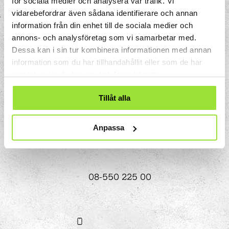
för sociala medier och analysera vår trafik. Vi
vidarebefordrar även sådana identifierare och annan
information från din enhet till de sociala medier och
annons- och analysföretag som vi samarbetar med.
Dessa kan i sin tur kombinera informationen med annan
information som du har tillhandahållit eller som de har
Storgatan 33
samlat in när du har använt deras tjänster.
Box 633
151 27 Södertälje
Tillåt alla
Anpassa
08-550 225 00