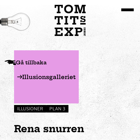
Gå till huvudinnehållet
Gå tillbaka
Illusionsgalleriet
ILLUSIONER
PLAN 3
Rena snurren