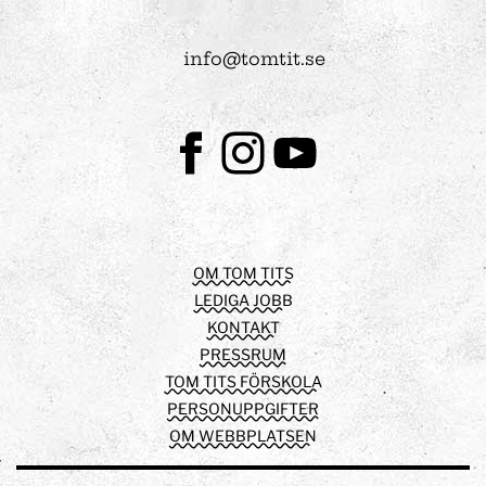
info@tomtit.se
Facebook
Instagram
Youtube
OM TOM TITS
LEDIGA JOBB
KONTAKT
PRESSRUM
TOM TITS FÖRSKOLA
PERSONUPPGIFTER
OM WEBBPLATSEN