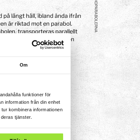
RADIO­PARABOLERNA
på långt håll, ibland ända ifrån
en är riktad mot en parabol.
bolen, transporteras parallellt
r och samlas sedan ihop i den
 örat där. Eftersom ljudet
Om
nkten.
olika slag, till exempel tv-
andahålla funktioner för
n information från din enhet
 tur kombinera informationen
deras tjänster.
eriment