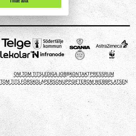
Tillåt alla
OM TOM TITS
LEDIGA JOBB
KONTAKT
PRESSRUM
TOM TITS FÖRSKOLA
PERSONUPPGIFTER
OM WEBBPLATSEN