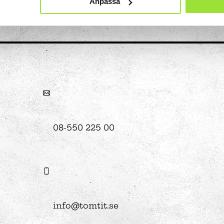
Anpassa
Konst
Ljusinstallationen Stella
n
08-550 225 00
info@tomtit.se