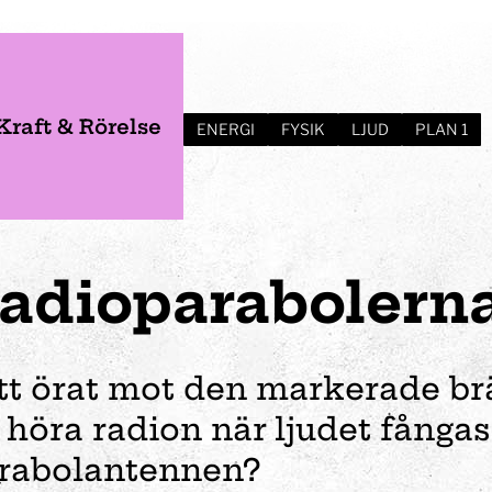
Kraft & Rörelse
ENERGI
FYSIK
LJUD
PLAN 1
adio­parabolern
tt örat mot den markerade b
 höra radion när ljudet fångas
er
Verksamhet
Planera ditt besök
Event
Förskola
rabolantennen?
Vem var Tom Tit?
Öppettider
Bröllop
Fortbildning