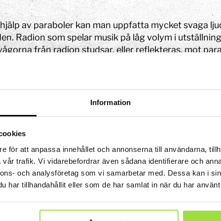
 Tits?
STEM-strategi
Kalender och program
Uppdrag i utställningen
ket
Jobba med oss
Lov
Projekt i förskolan
hjälp av paraboler kan man uppfatta mycket svaga ljud 
Ägare och styrelse
Våra bästa tips
Bokningsbara skolprogram
en. Radion som spelar musik på låg volym i utställning
Om webbplatsen
Hitta hit
ågorna från radion studsar, eller reflekteras, mot para
ll
Experimentbutiken
m luften till den andra parabolen, reflekteras även dä
Tillgänglighet
a parabolens brännpunkt.
Lokaler
Eventlokaler
npunkten är markerad med en järnring. Prova att sätta
Information
Mindre konferensrum
as ihop förstärks det och hörs bättre just vid brännpu
obala målen
Medelstora konferensrum
oler används för att fånga in och förstärka signaler av 
en
Partner
Stora konferensrum
cookies
ler.
Bli partner
e för att anpassa innehållet och annonserna till användarna, tillh
show
ritidshem
Projektpartner
Fritidsaktiviteter
Anpassade skolformer
vår trafik. Vi vidarebefordrar även sådana identifierare och anna
Att vara sponsor
Läger
nnons- och analysföretag som vi samarbetar med. Dessa kan i sin
ningen
Våra samarbetsområden
har tillhandahållit eller som de har samlat in när du har använt 
lprogram
Insamlingsstiftelse
mmet
 experiment
a
Att göra i Stockholm med barn | Tom Tits Exp