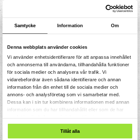
stav används på kemilaboratorier och på
pubar där det ofta gäller att hälla långsamt
utan att spilla och för att skikta vätskor
Samtycke
Information
Om
ovanpå varandra. Ett exempel är drinken
Irish coffee där man låter vätskan rinna
utmed en sked som hålls mot koppens
Denna webbplats använder cookies
vägg så att kaffet, whiskyn och grädden
Vi använder enhetsidentifierare för att anpassa innehållet
inte blandas.
och annonserna till användarna, tillhandahålla funktioner
för sociala medier och analysera vår trafik. Vi
vidarebefordrar även sådana identifierare och annan
information från din enhet till de sociala medier och
annons- och analysföretag som vi samarbetar med.
Dessa kan i sin tur kombinera informationen med annan
information som du har tillhandahållit eller som de har
samlat in när du har använt deras tjänster.
Tillåt alla