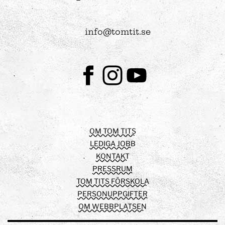
info@tomtit.se
Facebook
Instagram
Youtube
OM TOM TITS
LEDIGA JOBB
KONTAKT
PRESSRUM
TOM TITS FÖRSKOLA
PERSONUPPGIFTER
OM WEBBPLATSEN