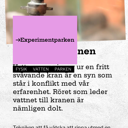
Experimentparken
Svävande kranen
Vatten som rinner ur en fritt
FYSIK
VATTEN
PARKEN
svävande kran är en syn som
står i konflikt med vår
erfarenhet. Röret som leder
vattnet till kranen är
nämligen dolt.
Tekniken att få vätska att rinna utmed en