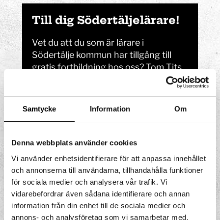
Till dig Södertälje­lärare!
Vet du att du som är lärare i
Södertälje kommun har tillgång till
gratis fortbildning hos oss? Tom Tits
Experiment erbjuder fortbildningar
med tydlig förankring i förskolans och
skolans styrdokument, samt i FN:s 17
Samtycke
Information
Om
Globala Mål för hållbar utveckling.
Fortbildning
Denna webbplats använder cookies
Vi använder enhetsidentifierare för att anpassa innehållet
och annonserna till användarna, tillhandahålla funktioner
för sociala medier och analysera vår trafik. Vi
Förstärk upplevelsen hos oss genom att
vidarebefordrar även sådana identifierare och annan
planera skolbesöket. På dessa sidor finns
information från din enhet till de sociala medier och
information och tips som kan vara bra att
annons- och analysföretag som vi samarbetar med.