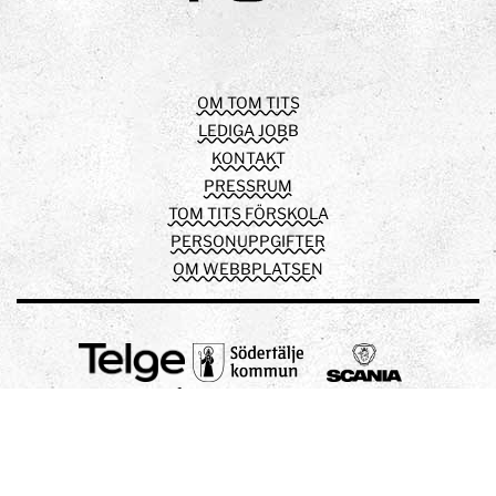
Facebook
Instagram
Youtube
OM TOM TITS
LEDIGA JOBB
KONTAKT
PRESSRUM
TOM TITS FÖRSKOLA
PERSONUPPGIFTER
OM WEBBPLATSEN