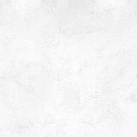
Grundskola och fritidshem
Anpassade skolformer