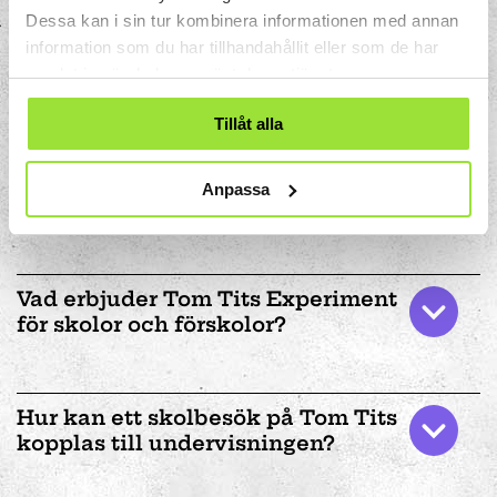
känna till. Du kan också ladda ner material
Dessa kan i sin tur kombinera informationen med annan
och ta del av vilka aktiviteter som passar
information som du har tillhandahållit eller som de har
för just ert besök.
samlat in när du har använt deras tjänster.
Mer om skolbesök på Tom Tits
Tillåt alla
Anpassa
Vad erbjuder Tom Tits Experiment
för skolor och förskolor?
Hur kan ett skolbesök på Tom Tits
kopplas till undervisningen?