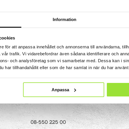
 Tits?
STEM-strategi
Kalender och program
Uppdrag i utställningen
ket
Jobba med oss
Lov
Projekt i förskolan
Ägare och styrelse
Våra bästa tips
Bokningsbara skolprogram
Information
Om webbplatsen
Hitta hit
ll
Experimentbutiken
Tillgänglighet
cookies
Lokaler
e för att anpassa innehållet och annonserna till användarna, tillh
vår trafik. Vi vidarebefordrar även sådana identifierare och anna
Eventlokaler
nnons- och analysföretag som vi samarbetar med. Dessa kan i sin
Mindre konferensrum
har tillhandahållit eller som de har samlat in när du har använt 
obala målen
Medelstora konferensrum
en
Partner
Stora konferensrum
Bli partner
Anpassa
show
ritidshem
Projektpartner
Fritidsaktiviteter
Anpassade skolformer
Att vara sponsor
Läger
ningen
Våra samarbetsområden
lprogram
Insamlingsstiftelse
mmet
08-550 225 00
 experiment
a
Att göra i Stockholm med barn | Tom Tits Exp