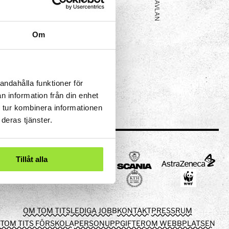
PILTAVLAN
Om
andahålla funktioner för
n information från din enhet
 tur kombinera informationen
deras tjänster.
Tillåt alla
OM TOM TITS
LEDIGA JOBB
KONTAKT
PRESSRUM
TOM TITS FÖRSKOLA
PERSONUPPGIFTER
OM WEBBPLATSEN
eriment