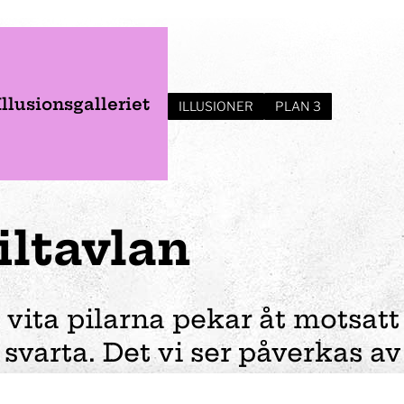
Illusionsgalleriet
ILLUSIONER
PLAN 3
iltavlan
 vita pilarna pekar åt motsatt
 svarta. Det vi ser påverkas av 
er
Verksamhet
Planera ditt besök
Event
Förskola
trakta som bakgrundsfärg.
Vem var Tom Tit?
Öppettider
Bröllop
Fortbildning