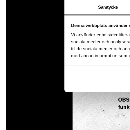
prog
Samtycke
är b
att 
Denna webbplats använder 
Robo
Vi använder enhetsidentifierar
mete
sociala medier och analysera 
sina 
till de sociala medier och a
Utställningar
Intresseanmälan
med annan information som du 
Såpbubbelshow
Robo
Experiment
som 
Experimentparke
Läng
Mattemagiskt
Läng
Optikul!
OBS:
funk