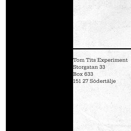
Vem är du på Tom
Föräldralediga
Forskaren
Kreatören
Den fartfyllda
Den kluriga
Tom Tits Experiment
Storgatan 33
Box 633
151 27 Södertälje