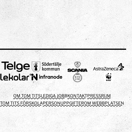
OM TOM TITS
LEDIGA JOBB
KONTAKT
PRESSRUM
TOM TITS FÖRSKOLA
PERSONUPPGIFTER
OM WEBBPLATSEN