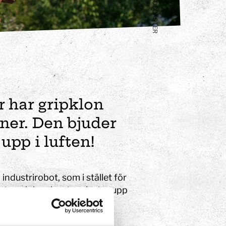
ROBOCOASTER
r har gripklon
oner. Den bjuder
upp i luften!
 industrirobot, som i stället för
rsta och kan hantera laster upp
eriment
anledning inte följer sin