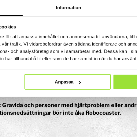
rammerade rörelse är den utrustad med ett så kallat h
Information
lockerad med fysiska hinder i form av metallskenor som
föra armen under sin egen midja.
cookies
coaster når nära sex meter upp i luften räknat från pi
e för att anpassa innehållet och annonserna till användarna, tillh
Konst
r hög. Sammantaget kommer man som högst närmare 
vår trafik. Vi vidarebefordrar även sådana identifierare och anna
Ljusinstallationen Stella
sex axlar klarar roboten att vrida och snurra passagera
nnons- och analysföretag som vi samarbetar med. Dessa kan i sin
har tillhandahållit eller som de har samlat in när du har använt 
coaster är programmerad för fem olika åkturer. Denn
simulator och i forskning kring rymdflyg.
n
Anpassa
dgräns:
120 cm för nivå 1 & 2.
dgräns:
140 cm för nivå 3, 4 & 5.
 Gravida och personer med hjärtproblem eller andr
tionsnedsättningar bör inte åka Robocoaster.