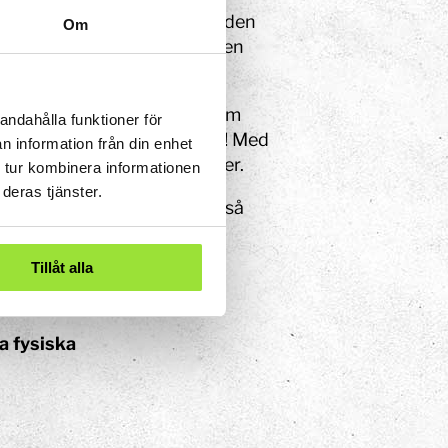
årdvarulås. Det innebär att den
Om
 gör det omöjligt för roboten
edestalen. Piedestalen är fem
andahålla funktioner för
elva meter över marknivå! Med
n information från din enhet
rna samtidigt på flera ledder.
 tur kombinera informationen
deras tjänster.
a typ av robot används också
Tillåt alla
a fysiska