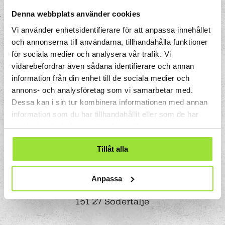
Denna webbplats använder cookies
Vi använder enhetsidentifierare för att anpassa innehållet
och annonserna till användarna, tillhandahålla funktioner
för sociala medier och analysera vår trafik. Vi
vidarebefordrar även sådana identifierare och annan
information från din enhet till de sociala medier och
annons- och analysföretag som vi samarbetar med.
Dessa kan i sin tur kombinera informationen med annan
information som du har tillhandahållit eller som de har
samlat in när du har använt deras tjänster.
Tillåt alla
Storgatan 33
Anpassa
Box 633
151 27 Södertälje