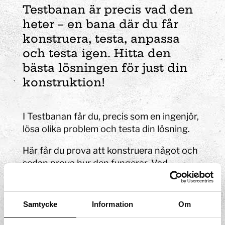
Testbanan är precis vad den
heter – en bana där du får
konstruera, testa, anpassa
och testa igen. Hitta den
bästa lösningen för just din
konstruktion!
I Testbanan får du, precis som en ingenjör,
lösa olika problem och testa din lösning.
Här får du prova att konstruera något och
sedan prova hur den fungerar. Vad
kommer du att prioritera? Hastigheten,
antalet delar, hållbarhet, design eller något
annat?
Samtycke
Information
Om