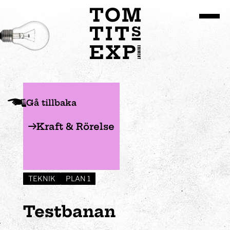
Gå till huvudinnehållet
Gå tillbaka
Kraft & Rörelse
TEKNIK
PLAN 1
Testbanan