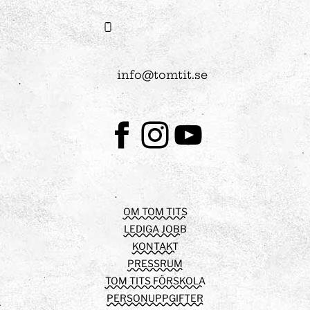
info@tomtit.se
Facebook
Instagram
Youtube
OM TOM TITS
LEDIGA JOBB
KONTAKT
PRESSRUM
TOM TITS FÖRSKOLA
PERSONUPPGIFTER