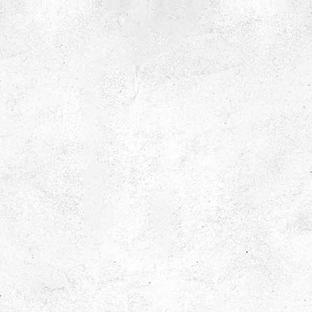
Luft och tryck
Vad händer när luft sätts i rörelse? I det här materialet
får ni experimentera med luftströmmar, virvlar och
tryck – och upptäcka vad som egentligen finns i det vi
inte kan se.