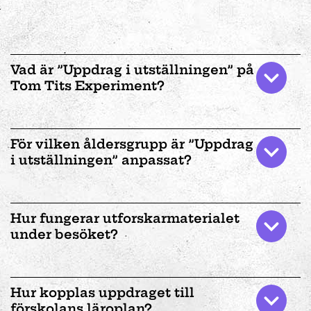
Utforska vår utställning om kroppen och lära dig allt
om hur vår fantastiska kropp fungerar, både genom att
känna och klämma men också genom att springa,
skrika, dra och balansera.
Vad är ”Uppdrag i utställningen” på
Tom Tits Experiment?
För vilken åldersgrupp är ”Uppdrag
i utställningen” anpassat?
Hur fungerar utforskarmaterialet
under besöket?
Hur kopplas uppdraget till
förskolans läroplan?