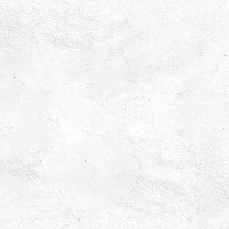
El och energi
Undersök el- och energi på olika sätt i vår utställning!
Kan du koppla en sluten krets? Vilka
energiomvandlingar sker? Och vad är skillnaden på en
motor och en generator?
Ljus och syn