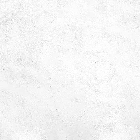
Utspritt över alla våningar i huset hittar vi experiment
som utmanar hur våra ögon uppfattar ljus och världen
runt om oss. Undersök hur ljusstrålar kan påverkas
med filter och speglar. Upplev ljus i alla dess färger,
och om ni vågar – totalt mörker!
Våra sinnen
Utforska din lukt, syn, hörsel och känsel med roliga
experiment och tankeväckande frågor. Hur reagerar din
kropp när cykeln svänger åt fel håll mot vad du är van
vid? Hur är det att gå i totalt mörker utan synen som