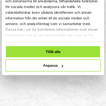
och annonserna till användarna, tillhandahålla funktioner
Matematik
för sociala medier och analysera vår trafik. Vi
vidarebefordrar även sådana identifierare och annan
information från din enhet till de sociala medier och
Utforska vår utställning om kroppen, CellSkapt, och
använd din observationsförmåga för hitta svar på frågor
annons- och analysföretag som vi samarbetar med.
om hur matematik, naturvetenskap och teknik hänger
ihop och formar våra liv.
Dessa kan i sin tur kombinera informationen med annan
information som du har tillhandahållit eller som de har
samlat in när du har använt deras tjänster.
Tillåt alla
Anpassa
Kroppen