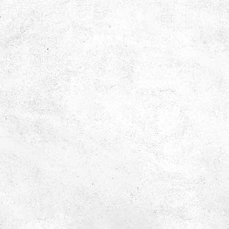
Kraft och rörelse
Här får eleverna använda kroppen för att uppleva
fysikens lagar. Snurra, balansera och lyft – och upptäck
hur kraft fungerar med hjälp av enkla maskiner och
roliga utmaningar.