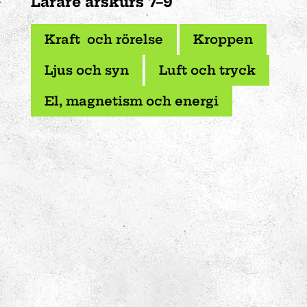
Lärare årskurs 7–9
Kraft och rörelse
Kroppen
Ljus och syn
Luft och tryck
El, magnetism och energi