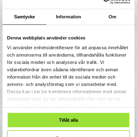
heta källor som kastar upp kokhett vatten i
luften. Vattnet i kanaler och hålrum värms
Samtycke
Information
Om
upp av jordens inre tills trycket blir så stort
att vattnet sprutar upp. På Island svarar de
heta källorna för en tredjedel av landets
Denna webbplats använder cookies
energibehov.
Vi använder enhetsidentifierare för att anpassa innehållet
och annonserna till användarna, tillhandahålla funktioner
för sociala medier och analysera vår trafik. Vi
vidarebefordrar även sådana identifierare och annan
information från din enhet till de sociala medier och
annons- och analysföretag som vi samarbetar med.
Dessa kan i sin tur kombinera informationen med annan
information som du har tillhandahållit eller som de har
samlat in när du har använt deras tjänster.
Tillåt alla