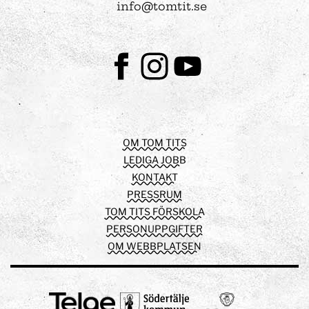
info@tomtit.se
Facebook
Instagram
Youtube
OM TOM TITS
LEDIGA JOBB
KONTAKT
PRESSRUM
TOM TITS FÖRSKOLA
PERSONUPPGIFTER
OM WEBBPLATSEN