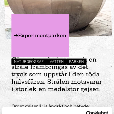
Experimentparken
Gejser
Gå runt med pinnen och en
NATURGEOGRAFI
VATTEN
PARKEN
stråle frambringas av det
tryck som uppstår i den röda
halvsfären. Strålen motsvarar
i storlek en medelstor gejser.
Ordet gejser är isländskt och betyder
ungefär "den som rasar" och är namnet på