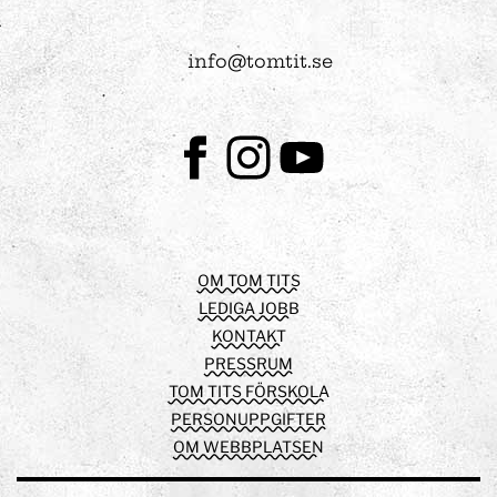
info@tomtit.se
Facebook
Instagram
Youtube
OM TOM TITS
LEDIGA JOBB
KONTAKT
PRESSRUM
TOM TITS FÖRSKOLA
PERSONUPPGIFTER
OM WEBBPLATSEN