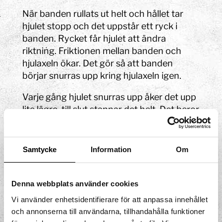
När banden rullats ut helt och hållet tar
hjulet stopp och det uppstår ett ryck i
banden. Rycket får hjulet att ändra
riktning. Friktionen mellan banden och
hjulaxeln ökar. Det gör så att banden
börjar snurras upp kring hjulaxeln igen.
Varje gång hjulet snurras upp åker det upp
lite lägre, till slut stannar det helt. Det beror
på att en del av energin omvandlas till
annat än rörelseenergi, detta kallas för
energiförluster. Energiförluster är när
Samtycke
Information
Om
energi omvandlas till en energiform som
inte önskas eller behövs, oftast värme.
Som när du känner värme från olika
Denna webbplats använder cookies
maskiner eller apparater som varit igång
Vi använder enhetsidentifierare för att anpassa innehållet
ett tag, de fungerar och du känner värmen
och annonserna till användarna, tillhandahålla funktioner
från bilmotorn och bildskärmen, men