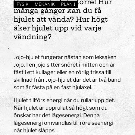
En jojo i storlek större! Hur
FYSIK
MEKANIK
PLAN 1
många gånger kan du få
hjulet att vända? Hur högt
åker hjulet upp vid varje
vändning?
Jojo-hjulet fungerar nästan som leksaken
Jojo. I en jojo sitter snöret i mitten och är
fäst i ett kullager eller en rörlig trissa till
skillnad från Jojo-hjulet där det är två band
som är fästa på en fast hjulaxel.
Hjulet tillförs energi när du rullar upp det.
När hjulet är upprullat så högt som du
önskar har det lägesenergi. Denna
lägesenergi omvandlas till rörelseenergi
när hjulet släpps.