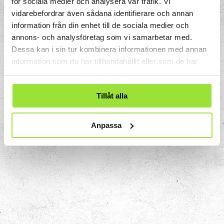
för sociala medier och analysera vår trafik. Vi
värmen i sig har ingen funktion.
vidarebefordrar även sådana identifierare och annan
information från din enhet till de sociala medier och
I maskiner och apparater som behöver
annons- och analysföretag som vi samarbetar med.
energi i form av till exempel elektricitet
Dessa kan i sin tur kombinera informationen med annan
eller bränsle är energiförluster slöseri på
information som du har tillhandahållit eller som de har
jordens resurser. Till 2030 har världen som
samlat in när du har använt deras tjänster.
mål att fördubbla förbättringstakten av
energieffektivitet.
Tillåt alla
Anpassa