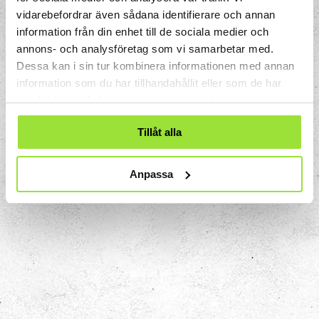
glasögon, teleskop och kameror.
vidarebefordrar även sådana identifierare och annan
information från din enhet till de sociala medier och
Prova igen!
annons- och analysföretag som vi samarbetar med.
Dessa kan i sin tur kombinera informationen med annan
Testa en ny kombination. Vad händer om
information som du har tillhandahållit eller som de har
du flyttar en lins lite eller lägger till en
samlat in när du har använt deras tjänster.
spegel? Även små förändringar kan leda
till nya upptäckter!
Tillåt alla
Anpassa