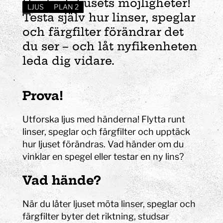
Upptäck ljusets möjligheter!
LJUS
PLAN 2
Testa själv hur linser, speglar
och färgfilter förändrar det
du ser – och låt nyfikenheten
leda dig vidare.
Prova!
Utforska ljus med händerna! Flytta runt
linser, speglar och färgfilter och upptäck
hur ljuset förändras. Vad händer om du
vinklar en spegel eller testar en ny lins?
Vad hände?
När du låter ljuset möta linser, speglar och
färgfilter byter det riktning, studsar