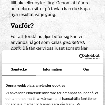
tillbaka eller byter färg. Genom att ändra
hur delarna sitter på tavlan kan du skapa
nya resultat varje gång.
Varför?
För att förstå hur ljus beter sig kan vi
använda något som kallas
geometrisk
optik
. Då tänker vi oss ljuset som strålar
som rör sig rakt fram, tills de träffar något.
Om strålarna träffar en spegel kommer de
att reflekteras och studsa tillbaka. Om
Samtycke
Information
Om
strålarna träffar något genomskinligt, kan
de antingen reflekteras – som i en spegel –
eller gå in i materialet och samtidigt byta
Denna webbplats använder cookies
riktning. Det senare kallas för att ljuset
Vi använder enhetsidentifierare för att anpassa innehållet
bryts
. Genom att förstå hur ljus rör sig kan
och annonserna till användarna, tillhandahålla funktioner
vi skapa tekniska hjälpmedel som
för sociala medier och analysera vår trafik. Vi