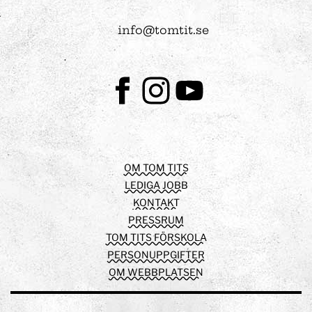
info@tomtit.se
Facebook
Instagram
Youtube
OM TOM TITS
LEDIGA JOBB
KONTAKT
PRESSRUM
TOM TITS FÖRSKOLA
PERSONUPPGIFTER
OM WEBBPLATSEN