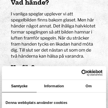
Vad hände?
I vanliga speglar upplever vi att
spegelbilden finns bakom glaset. Men här
händer något annat.
Det ihåliga halvklotet
formar speglingen så att bilden hamnar i
luften framför spegeln. När du sträcker
fram handen tycks en likadan hand möta
dig. Till slut ser det nästan ut som om de
två händerna kan hälsa på varandra.
Varför?
Spegelns form lurar våra ögon. Ljuset
studsar på ett sätt som gör att hjärnan
Samtycke
Information
Om
placerar bilden där den egentligen inte
finns.
Och det slutar inte där. Om du tittar
Denna webbplats använder cookies
på din egen hand uppifrån, ser