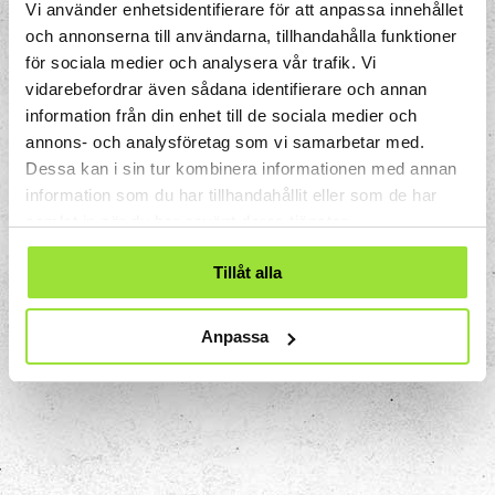
du spegelhanden underifrån. Upp blir ner.
Vi använder enhetsidentifierare för att anpassa innehållet
Fram blir nära. Det som känns självklart
och annonserna till användarna, tillhandahålla funktioner
visar sig plötsligt vara… lite spöklikt.
för sociala medier och analysera vår trafik. Vi
vidarebefordrar även sådana identifierare och annan
Prova igen!
information från din enhet till de sociala medier och
annons- och analysföretag som vi samarbetar med.
Vad händer om du rör handen snabbare?
Dessa kan i sin tur kombinera informationen med annan
Eller om ni är två som provar samtidigt?
information som du har tillhandahållit eller som de har
Kan du få det att se ut som om händerna
samlat in när du har använt deras tjänster.
verkligen nuddar varandra?
Tillåt alla
Här finns inget rätt eller fel, bara nya sätt
att utforska hur vi ser världen. Följ
med och låt dig luras en gång till!
Anpassa