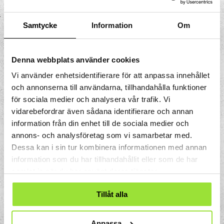
Tyngdkraften kommer omedelbart att få
den att snurra. Kroppen kommer närmare
Samtycke
Information
Om
marken och genom att klamra dig fast och
ändra position kan du få vispen att rotera.
Om en annan person ställer sig på motsatt
Denna webbplats använder cookies
sida kommer vispen också att börja snurra.
Vi använder enhetsidentifierare för att anpassa innehållet
och annonserna till användarna, tillhandahålla funktioner
för sociala medier och analysera vår trafik. Vi
vidarebefordrar även sådana identifierare och annan
information från din enhet till de sociala medier och
annons- och analysföretag som vi samarbetar med.
Dessa kan i sin tur kombinera informationen med annan
information som du har tillhandahållit eller som de har
samlat in när du har använt deras tjänster.
Tillåt alla
Anpassa