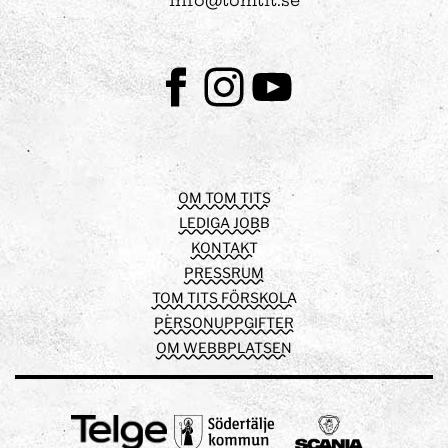
info@tomtit.se
Facebook
Instagram
Youtube
OM TOM TITS
LEDIGA JOBB
KONTAKT
PRESSRUM
TOM TITS FÖRSKOLA
PERSONUPPGIFTER
OM WEBBPLATSEN