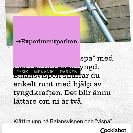
Experimentparken
Klättra upp och "vispa" med
hjälp av din egen tyngd.
FYSIK
MEKANIK
PARKEN
Balansvispen snurrar du
enkelt runt med hjälp av
tyngdkraften. Det blir ännu
lättare om ni är två.
Klättra upp på Balansvispen och "vispa"
med hjälp av din egen tyngd.