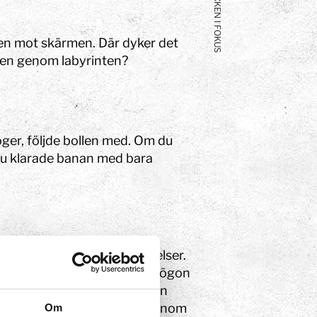
BLICKEN I FOKUS
ken mot skärmen. Där dyker det
len genom labyrinten?
öger, följde bollen med. Om du
 Du klarade banan med bara
 fångar upp dina ögons rörelser.
om lyser försiktigt på dina ögon
. Ljuset studsar mot dina ögon
usreflexen från hornhinnan. nom
Om
eriment