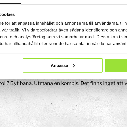
jämföra pupillens mitt med ljusreflexen från hornhinna
å skärmen du tittar. Avancerade algoritmer gör det sed
cookies
id.
e för att anpassa innehållet och annonserna till användarna, tillh
racking används bland annat i bilar för att varna när fö
vår trafik. Vi vidarebefordrar även sådana identifierare och anna
Konst
telefonen för att se om du tittar på skärmen. Här anvä
nnons- och analysföretag som vi samarbetar med. Dessa kan i sin
Ljusinstallationen Stella
har tillhandahållit eller som de har samlat in när du har använt 
rskning.
ova igen!
Anpassa
n
du ta dig igenom banan snabbare? Kan du göra det l
oll? Byt bana. Utmana en kompis. Det finns inget att v