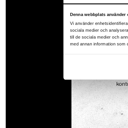
att 
var p
Denna webbplats använder 
realt
Vi använder enhetsidentifierar
Eye t
sociala medier och analysera 
mobil
till de sociala medier och a
med annan information som du 
utfo
Utställningar
Intresseanmälan
Såpbubbelshow
Pr
Experiment
Experimentparke
Kan 
Mattemagiskt
kontr
Optikul!