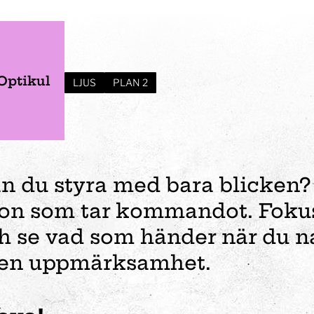
Optikul
LJUS
PLAN 2
n du styra med bara blicken? 
on som tar kommandot. Fokuse
h se vad som händer när du n
en uppmärksamhet.
er
Verksamhet
Planera ditt besök
Event
Förskola
Vem var Tom Tit?
Öppettider
Bröllop
Fortbildning