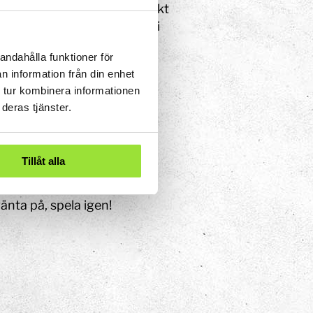
n kan systemet räkna ut exakt
an möjligt att styra bollen i
andahålla funktioner för
raren är trött och i
n information från din enhet
nder vi den för lekfull
 tur kombinera informationen
deras tjänster.
Tillåt alla
ångsammare men med full
änta på, spela igen!