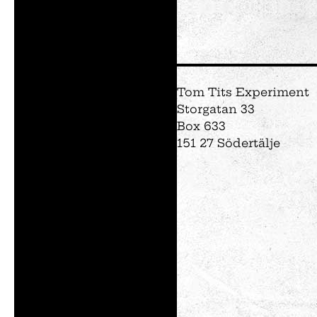
Vem är du på Tom
Föräldralediga
Forskaren
Kreatören
Tom Tits Experiment
Den fartfyllda
Storgatan 33
Den kluriga
Box 633
151 27 Södertälje