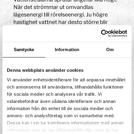
När det strömmar ut omvandlas
lägesenergi till rörelseenergi. Ju högre
hastighet vattnet har desto större blir
rörelseenergin. När vattnet sprutar uppåt
bromsas hastigheten. När rörelseenergin
avtar ökar lägesenergin.
Samtycke
Information
Om
Tornet är byggt så att det ger små
energiförluster och därför kommer
Denna webbplats använder cookies
summan av de två energiformerna att vara
nästan konstant. Den egentliga orsaken till
Vi använder enhetsidentifierare för att anpassa innehållet
att man har vattentorn är att få ett jämnt
och annonserna till användarna, tillhandahålla funktioner
för sociala medier och analysera vår trafik. Vi
tryck ut i vattenledningarna. Om man i
vidarebefordrar även sådana identifierare och annan
stället pumpar ut vattnet varierar trycket
information från din enhet till de sociala medier och
mycket.
annons- och analysföretag som vi samarbetar med.
Dessa kan i sin tur kombinera informationen med annan
information som du har tillhandahållit eller som de har