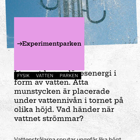
Experimentparken
Vattentornet
I tornet lagras lägesenergi i
FYSIK
VATTEN
PARKEN
form av vatten. Åtta
munstycken är placerade
under vattennivån i tornet på
olika höjd. Vad händer när
vattnet strömmar?
Vattenstrålarna sprutar ungefär lika högt.