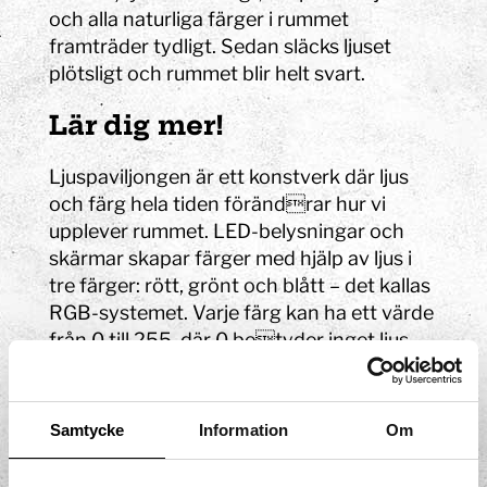
och alla naturliga färger i rummet
framträder tydligt. Sedan släcks ljuset
plötsligt och rummet blir helt svart.
Lär dig mer!
Ljuspaviljongen är ett konstverk där ljus
och färg hela tiden förändrar hur vi
upplever rummet. LED-belysningar och
skärmar skapar färger med hjälp av ljus i
tre färger: rött, grönt och blått – det kallas
RGB-systemet. Varje färg kan ha ett värde
från 0 till 255, där 0 betyder inget ljus
och 255 betyder full styrka. Genom att
blanda olika mängder av rött, grönt och
blått kan man skapa över 16 miljoner olika
Samtycke
Information
Om
färger! Till exempel: (255, 0, 0) blir rent
rött, (0, 255, 0) är grönt, och (255, 255,