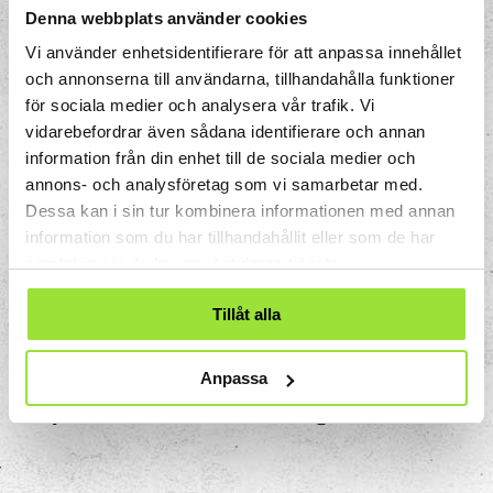
255) blir vitt. Alla tre på 0 ger svart.
Denna webbplats använder cookies
Vi använder enhetsidentifierare för att anpassa innehållet
I Ljuspaviljongen är ljuset programmerat
och annonserna till användarna, tillhandahålla funktioner
med hjälp av matematiska funktioner och
för sociala medier och analysera vår trafik. Vi
algoritmer, som styr vilka färger som visas
vidarebefordrar även sådana identifierare och annan
i vilken ordning och med vilken styrka. Det
information från din enhet till de sociala medier och
är ett tydligt exempel på hur matematik,
annons- och analysföretag som vi samarbetar med.
teknik och konst kan samspela för att
Dessa kan i sin tur kombinera informationen med annan
skapa en magisk upplevelse.
information som du har tillhandahållit eller som de har
samlat in när du har använt deras tjänster.
Prova igen!
Tillåt alla
Vilka mönster och färger kan du se när
ljuset ändras? Försök klura ut hur slingan
Anpassa
är programmerad! Upplev och ha kul med
ljusets och matematikens magi!