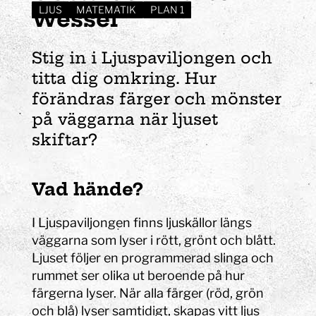
LJUS
MATEMATIK
PLAN 1
Wessel
Stig in i Ljuspaviljongen och
titta dig omkring. Hur
förändras färger och mönster
på väggarna när ljuset
skiftar?
Vad hände?
I Ljuspaviljongen finns ljuskällor längs
väggarna som lyser i rött, grönt och blått.
Ljuset följer en programmerad slinga och
rummet ser olika ut beroende på hur
färgerna lyser. När alla färger (röd, grön
och blå) lyser samtidigt, skapas vitt ljus