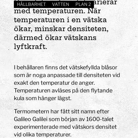
En vätskas densitet varierar
HÅLLBARHET
VATTEN
PLAN 2
med temperaturen. När
temperaturen i en vätska
ökar, minskar densiteten,
därmed ökar vätskans
lyftkraft.
I behållaren finns det vätskefyllda blåsor
som är noga anpassade till densiteten vid
exakt den temperatur de anger.
Temperaturen avläses på den flytande
kula som hänger lägst.
Termometern har fått sitt namn efter
Galileo Galilei som början av 1600-talet
experimenterade med vätskors densitet
vid olika temperaturer.