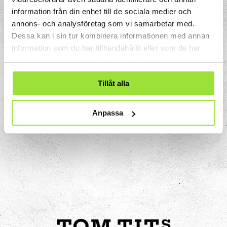
grader mätt med en vanlig termometer är
information från din enhet till de sociala medier och
oftast en lagom inomhustemperatur. Vi
annons- och analysföretag som vi samarbetar med.
kan spara uppvärmningsenergi med hjälp
Dessa kan i sin tur kombinera informationen med annan
av tilläggsisolerade hus och energisnåla
information som du har tillhandahållit eller som de har
fönster så att värmen hålls kvar där den
samlat in när du har använt deras tjänster.
ska vara – i bostaden.
Tillåt alla
Anpassa