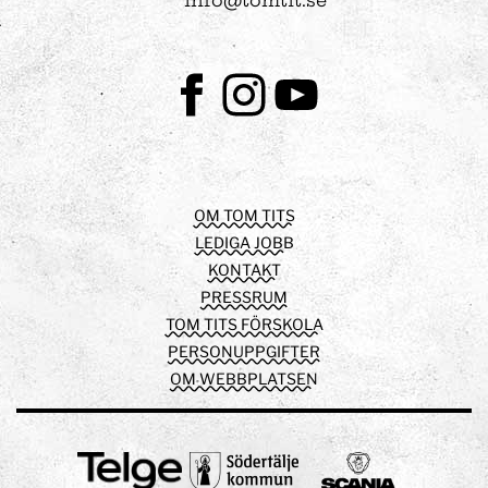
info@tomtit.se
Facebook
Instagram
Youtube
OM TOM TITS
LEDIGA JOBB
KONTAKT
PRESSRUM
TOM TITS FÖRSKOLA
PERSONUPPGIFTER
OM WEBBPLATSEN