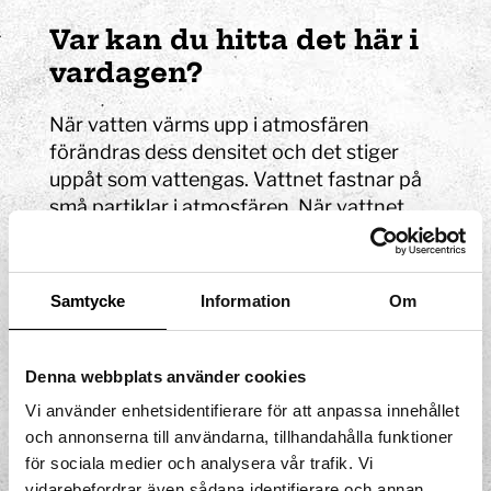
Var kan du hitta det här i
vardagen?
När vatten värms upp i atmosfären
förändras dess densitet och det stiger
uppåt som vattengas. Vattnet fastnar på
små partiklar i atmosfären. När vattnet
kyls av bildas vattendroppar som växer
och blir större. Till slut faller de ner i
flytande form som vatten, eller i fast form
Samtycke
Information
Om
som snö eller hagel då det blir lågtryck.
Hållbar utveckling
Denna webbplats använder cookies
Vi använder enhetsidentifierare för att anpassa innehållet
En termometer är viktig om du vill spara
och annonserna till användarna, tillhandahålla funktioner
energi. När vi värmer upp våra hus vill vi ha
för sociala medier och analysera vår trafik. Vi
en behaglig inomhustemperatur. 20
vidarebefordrar även sådana identifierare och annan