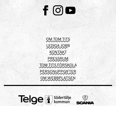
Facebook
Instagram
Youtube
OM TOM TITS
LEDIGA JOBB
KONTAKT
PRESSRUM
TOM TITS FÖRSKOLA
PERSONUPPGIFTER
OM WEBBPLATSEN