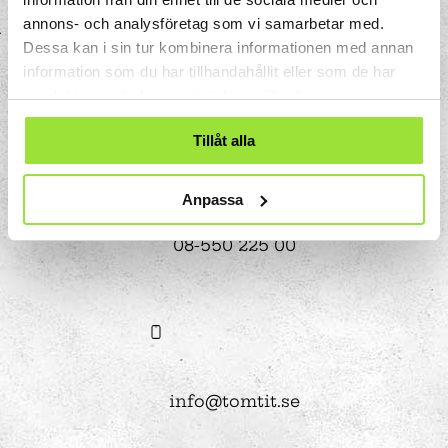
annons- och analysföretag som vi samarbetar med.
Storgatan 33
Dessa kan i sin tur kombinera informationen med annan
Box 633
information som du har tillhandahållit eller som de har
151 27 Södertälje
samlat in när du har använt deras tjänster.
Tillåt alla
Anpassa
08-550 225 00
info@tomtit.se