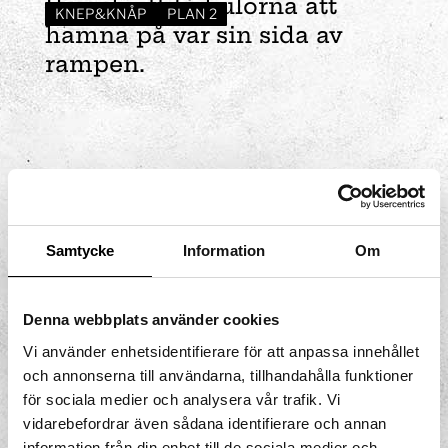
Försök att få kulorna att
KNEP&KNÅP
PLAN 2
hamna på var sin sida av
rampen.
Samtycke
Information
Om
Denna webbplats använder cookies
Vi använder enhetsidentifierare för att anpassa innehållet
och annonserna till användarna, tillhandahålla funktioner
för sociala medier och analysera vår trafik. Vi
vidarebefordrar även sådana identifierare och annan
information från din enhet till de sociala medier och