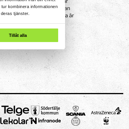
a höger- och vänsterhänt har
 tur kombinera informationen
iktar för att kasta prick kan
deras tjänster.
t som siktar, men det andra är
Tillåt alla