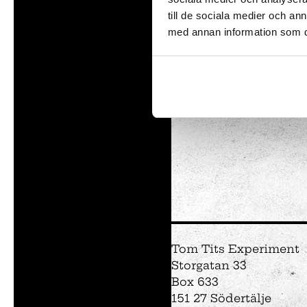
vanl
till de sociala medier och a
man 
med annan information som du 
man 
bra 
Utställningar
Intresseanmälan
Såpbubbelshow
Experiment
Experimentparke
Mattemagiskt
Optikul!
Tom Tits Experiment
Storgatan 33
Box 633
151 27 Södertälje