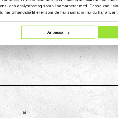
igt och kontrollera resultatet. Precis som man kan var
nnons- och analysföretag som vi samarbetar med. Dessa kan i sin
oftast ett öga som dominerar över det andra. När man s
har tillhandahållit eller som de har samlat in när du har använt 
göra det med båda ögonen öppna. Det är bara ena öga
för avståndsbedömningen.
Anpassa
Konst
Ljusinstallationen Stella
n