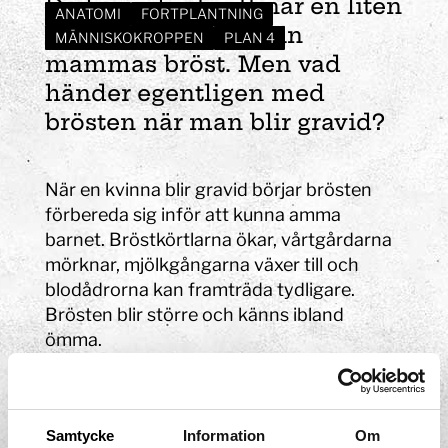
Du har säkert sett när en liten
ANATOMI
FORTPLANTNING
bebis får mat från sin
MÄNNISKOKROPPEN
PLAN 4
mammas bröst. Men vad
händer egentligen med
brösten när man blir gravid?
När en kvinna blir gravid börjar brösten
förbereda sig inför att kunna amma
barnet. Bröstkörtlarna ökar, vårtgårdarna
mörknar, mjölkgångarna växer till och
blodådrorna kan framträda tydligare.
Brösten blir större och känns ibland
ömma.
Brösten förändras ytterligare när barnet
är fött och de ska börja ge barnet mat,
men mjölktillgången har inget samband
Samtycke
Information
Om