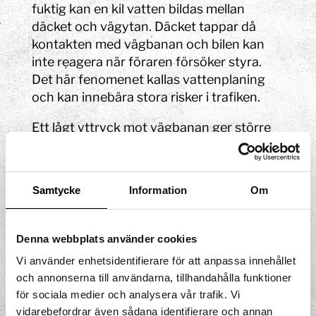
fuktig kan en kil vatten bildas mellan
däcket och vägytan. Däcket tappar då
kontakten med vägbanan och bilen kan
inte reagera när föraren försöker styra.
Det här fenomenet kallas vattenplaning
och kan innebära stora risker i trafiken.
Ett lågt yttryck mot vägbanan ger större
risk för vattenplaning jämfört med ett
högt yttryck. Tendensen till vattenplaning
hos ett fordon minskar därför med ökande
Samtycke
Information
Om
last.
Vattenplaning uppstår oftast vid lägre fart
Denna webbplats använder cookies
med däck som har litet mönsterdjup än
Vi använder enhetsidentifierare för att anpassa innehållet
med dem som har stort. Däckmönstrens
och annonserna till användarna, tillhandahålla funktioner
utformning har också stor betydelse. Vissa
för sociala medier och analysera vår trafik. Vi
typer av däck är utformade så att vatten
vidarebefordrar även sådana identifierare och annan