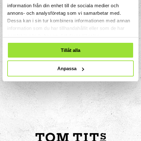
huvudsakligen dräneras ut åt sidorna,
information från din enhet till de sociala medier och
andra så att vatten främst dräneras bakåt.
annons- och analysföretag som vi samarbetar med.
Blankslitna däck ger ingen dränering alls,
Dessa kan i sin tur kombinera informationen med annan
därför kan vattenplaning uppstå vid lägre
information som du har tillhandahållit eller som de har
fart än om man har däck med kvarvarande
samlat in när du har använt deras tjänster.
mönsterdjup.
Tillåt alla
Anpassa