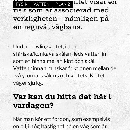
Det här experimentet visar en
FYSIK
VATTEN
PLAN 2
risk som är associerad med
verkligheten – nämligen på
en regnvåt vägbana.
Under bowlingklotet, i den
sfäriska/konkava skålen, leds vatten in
som en hinna mellan klot och skål.
Vattenhinnan minskar friktionen mellan de
två ytorna, skålens och klotets. Klotet
väger sju kg.
Var kan du hitta det här i
vardagen?
När man kör ett fordon, som exempelvis
en bil, i hög hastighet på en väg som är