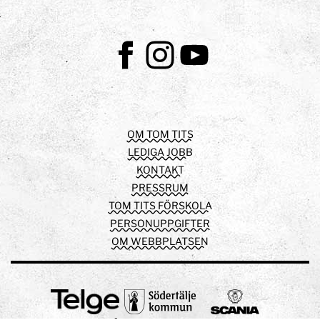
Facebook
Instagram
Youtube
OM TOM TITS
LEDIGA JOBB
KONTAKT
PRESSRUM
TOM TITS FÖRSKOLA
PERSONUPPGIFTER
OM WEBBPLATSEN