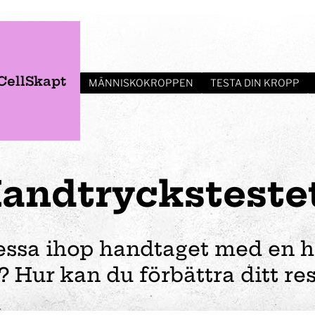
CellSkapt
MÄNNISKOKROPPEN
TESTA DIN KROPP
andtrycks­teste
essa ihop handtaget med en ha
? Hur kan du förbättra ditt res
er
Verksamhet
Planera ditt besök
Event
Förskola
Vem var Tom Tit?
Öppettider
Bröllop
Fortbildning