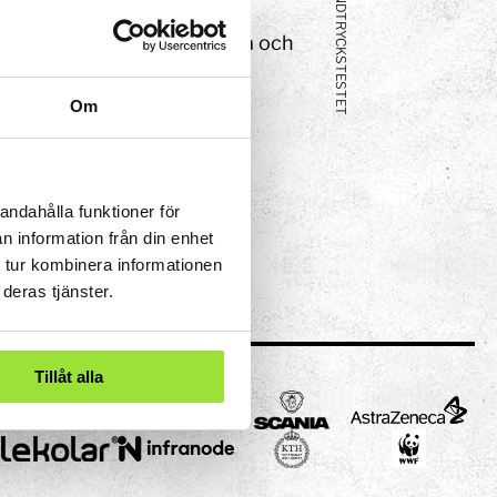
HANDTRYCKS­TESTET
p! Kan du förbättra ditt
 kroppens placering, styrka och
Om
andahålla funktioner för
n information från din enhet
 tur kombinera informationen
deras tjänster.
Tillåt alla
eriment