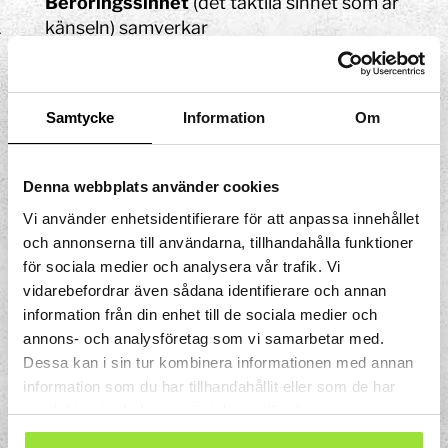
Beröringssinnet
(det taktila sinnet som är
känseln) samverkar
med
egenrörelsesinnet
(det
proprioceptiva systemet) som hjälper dig
att
orientera dina rörelser
i olika
Samtycke
Information
Om
riktningar i förhållande till din kropp och
var den befinner sig (det vestibulära
systemet).
Denna webbplats använder cookies
Vi använder enhetsidentifierare för att anpassa innehållet
Föremålen i lådan byts ut med jämna
och annonserna till användarna, tillhandahålla funktioner
mellanrum så välkommen tillbaka och
för sociala medier och analysera vår trafik. Vi
prova igen!
vidarebefordrar även sådana identifierare och annan
information från din enhet till de sociala medier och
annons- och analysföretag som vi samarbetar med.
Dessa kan i sin tur kombinera informationen med annan
information som du har tillhandahållit eller som de har
samlat in när du har använt deras tjänster.