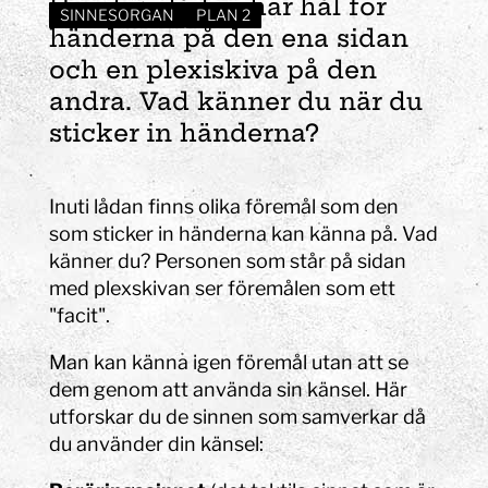
Hemliga lådan har hål för
SINNESORGAN
PLAN 2
händerna på den ena sidan
och en plexiskiva på den
andra. Vad känner du när du
sticker in händerna?
Inuti lådan finns olika föremål som den
som sticker in händerna kan känna på. Vad
känner du? Personen som står på sidan
med plexskivan ser föremålen som ett
"facit".
Man kan känna igen föremål utan att se
dem genom att använda sin känsel. Här
utforskar du de sinnen som samverkar då
du använder din känsel: