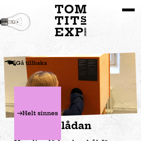
Gå till huvudinnehållet
Gå tillbaka
Helt sinnes
Hemliga lådan