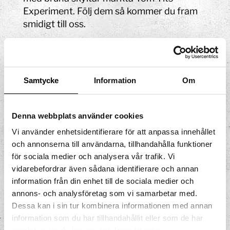
Experiment. Följ dem så kommer du fram
smidigt till oss.
Parkering
Parkering finns på Nedre Villagatan i
Samtycke
Information
Om
anslutning till Tom Tits Experiment.
Parkeringen ägs och drivs av Södertälje
kommun. Parkeringen måste registreras i
Denna webbplats använder cookies
aktuell parkeringsapp för området.
Vi använder enhetsidentifierare för att anpassa innehållet
På de övre parkeringarna kan du betala för
och annonserna till användarna, tillhandahålla funktioner
att stå hela dagen, medan de nedre
för sociala medier och analysera vår trafik. Vi
parkeringarna erbjuder gratisparkering i 2
vidarebefordrar även sådana identifierare och annan
information från din enhet till de sociala medier och
timmar (dock utan möjlighet till
annons- och analysföretag som vi samarbetar med.
förlängning).
Dessa kan i sin tur kombinera informationen med annan
Bussparkering finns i dagsläget vid
information som du har tillhandahållit eller som de har
Torekällberget infart Västergatan samt vid