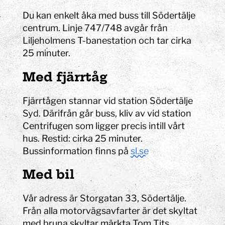
Du kan enkelt åka med buss till Södertälje
centrum. Linje 747/748 avgår från
Liljeholmens T-banestation och tar cirka
25 minuter.
Med fjärrtåg
Fjärrtågen stannar vid station Södertälje
Syd. Därifrån går buss, kliv av vid station
Centrifugen som ligger precis intill vårt
hus. Restid: cirka 25 minuter.
Bussinformation finns på
sl.se
Med bil
Vår adress är Storgatan 33, Södertälje.
Från alla motorvägsavfarter är det skyltat
med bruna skyltar märkta Tom Tits