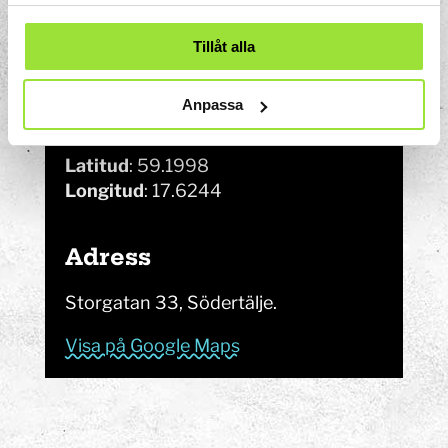
samlat in när du har använt deras tjänster.
Scaniarinken.
Tillåt alla
Anpassa
GPS-koordinater
Latitud
: 59.1998
Longitud
: 17.6244
Adress
Storgatan 33, Södertälje.
Visa på Google Maps