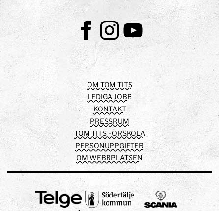
Facebook
Instagram
Youtube
OM TOM TITS
LEDIGA JOBB
KONTAKT
PRESSRUM
TOM TITS FÖRSKOLA
PERSONUPPGIFTER
OM WEBBPLATSEN