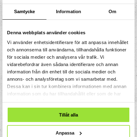
Tits Experiment? Då har du säkert använt
Samtycke
Information
Om
dig av ett transportsystem. Tekniska
system kan vara väldigt stora som
Internet eller ganska små som en cykel.
Denna webbplats använder cookies
Många tekniska lösningar är en del i ett
Vi använder enhetsidentifierare för att anpassa innehållet
större sammanhang och för att skapa
och annonserna till användarna, tillhandahålla funktioner
hållbara lösningar måste vi tänka
för sociala medier och analysera vår trafik. Vi
systematiskt. Tekniska system skapas,
vidarebefordrar även sådana identifierare och annan
styrs, underhålls och förändras av
information från din enhet till de sociala medier och
människor. I KraftVerket kan du uppleva
annons- och analysföretag som vi samarbetar med.
vad som kan hända om inte
Dessa kan i sin tur kombinera informationen med annan
komponenterna och människor samspelar
information som du har tillhandahållit eller som de har
med varandra. Optimering
samlat in när du har använt deras tjänster.
Om du tittar noga på KraftVerket så har du
Tillåt alla
säkert upptäckt att experimentet är
tillverkat av vardagliga föremål som går
att köpa i välsorterade varuhus. På Tom
Anpassa