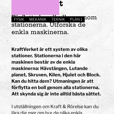
KraftVerket
Förflytta handbollen genom
FYSIK
MEKANIK
TEKNIK
PLAN 1
stationerna. Utforska de
enkla maskinerna.
KraftVerket är ett system av olika
stationer. Stationerna i den här
maskinen består av de enkla
maskinerna: Hävstången, Lutande
planet, Skruven, Kilen, Hjulet och Block.
Kan du hitta dem?
Utmaningen är att
förflytta en boll genom alla stationerna.
Att skynda sig är inte alltid bästa sättet.
I utställningen om Kraft & Rörelse kan du
lära dig mer om hur de olika enkla