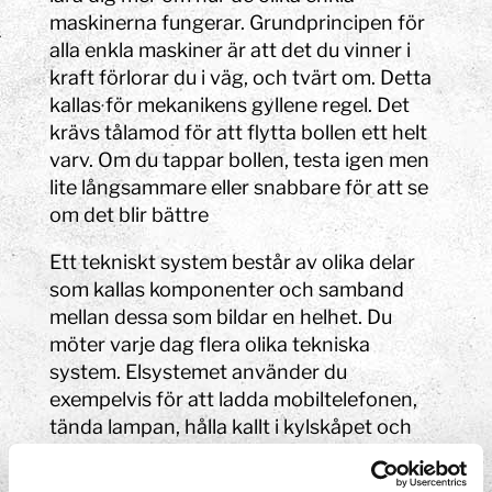
maskinerna fungerar. Grundprincipen för
alla enkla maskiner är att det du vinner i
kraft förlorar du i väg, och tvärt om. Detta
kallas för mekanikens gyllene regel. Det
krävs tålamod för att flytta bollen ett helt
varv. Om du tappar bollen, testa igen men
lite långsammare eller snabbare för att se
om det blir bättre
Ett tekniskt system består av olika delar
som kallas komponenter och samband
mellan dessa som bildar en helhet. Du
möter varje dag flera olika tekniska
system. Elsystemet använder du
exempelvis för att ladda mobiltelefonen,
tända lampan, hålla kallt i kylskåpet och
laga mat. Du kanske har flyttat dig från ditt
hem till skolan, arbetsplatsen eller Tom