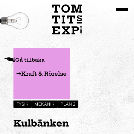
Gå till huvudinnehållet
Gå tillbaka
Kraft & Rörelse
FYSIK
MEKANIK
PLAN 2
Kulbänken