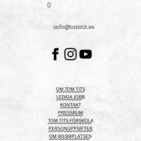
info@tomtit.se
Facebook
Instagram
Youtube
OM TOM TITS
LEDIGA JOBB
KONTAKT
PRESSRUM
TOM TITS FÖRSKOLA
PERSONUPPGIFTER
OM WEBBPLATSEN