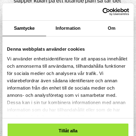
släpper kulan på ett lutande plan så tar det
längre tid för kulan att färdas samma
sträcka. Kulan bromsas av friktionen mot
banan.
Samtycke
Information
Om
Kulbanan visar på energiomvandling. När
du lyfter kulan uppåt ökar dess
Denna webbplats använder cookies
lägesenergi. När kulan rullar nedåt minskar
lägesenergin samtidigt som rörelseenergin
Vi använder enhetsidentifierare för att anpassa innehållet
och annonserna till användarna, tillhandahålla funktioner
ökar.
för sociala medier och analysera vår trafik. Vi
vidarebefordrar även sådana identifierare och annan
information från din enhet till de sociala medier och
annons- och analysföretag som vi samarbetar med.
Dessa kan i sin tur kombinera informationen med annan
information som du har tillhandahållit eller som de har
samlat in när du har använt deras tjänster.
Tillåt alla