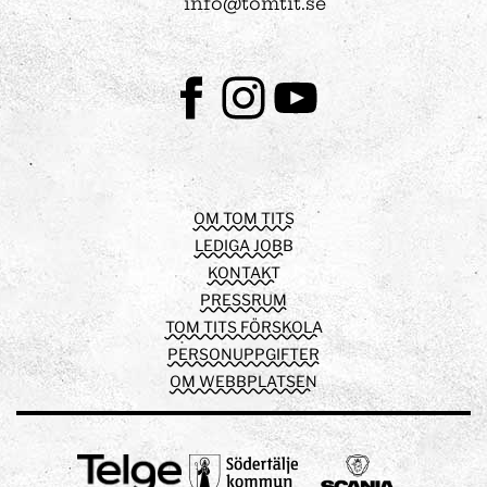
info@tomtit.se
Facebook
Instagram
Youtube
OM TOM TITS
LEDIGA JOBB
KONTAKT
PRESSRUM
TOM TITS FÖRSKOLA
PERSONUPPGIFTER
OM WEBBPLATSEN