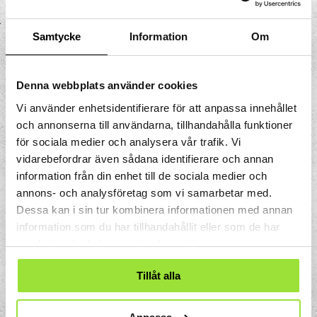
med konstant hastighet ut från den
roterande skivans mitt bildas en spiral.
Samtycke
Information
Om
Denna spiralform, som kallas Arkimedes
spiral, återfinns ofta i spindelvävar. Drar du
en linje med ökande hastighet liknar det
Denna webbplats använder cookies
spiralen hos en snäcka.
Vi använder enhetsidentifierare för att anpassa innehållet
och annonserna till användarna, tillhandahålla funktioner
för sociala medier och analysera vår trafik. Vi
vidarebefordrar även sådana identifierare och annan
information från din enhet till de sociala medier och
annons- och analysföretag som vi samarbetar med.
Dessa kan i sin tur kombinera informationen med annan
information som du har tillhandahållit eller som de har
samlat in när du har använt deras tjänster.
Tillåt alla