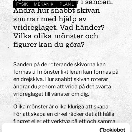
Rita olika mönster i sanden.
FYSIK
MEKANIK
PLAN 1
Ändra hur snabbt skivan
snurrar med hjälp av
vridreglaget. Vad händer?
Vilka olika mönster och
figurer kan du göra?
Sanden på de roterande skivorna kan
formas till mönster likt leran kan formas på
en drejskiva. Hur snabbt skivan roterar
ändrar du genom att vrida på det svarta
vridreglaget till vänster om dig.
Olika mönster är olika kluriga att skapa.
För att skapa en cirkel räcker det att hålla
fingret eller ett verktyg på ett och samma
ställa. Genom att till exempel dra en linje