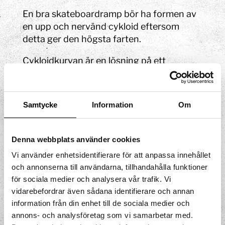
En bra skateboardramp bör ha formen av
en upp och nervänd cykloid eftersom
detta ger den högsta farten.
Cykloidkurvan är en lösning på ett
problem som vetenskapspersoner haft.
Problemet kallades för Brachistochron-
problemet. Brachistochron betyder
Samtycke
Information
Om
"kortast tid" på grekiska.
Vetenskapspersonerna undrade vilken
form en bana skulle ha för att en kula
Denna webbplats använder cookies
skulle rulla ner så snabbt ner som möjligt
Vi använder enhetsidentifierare för att anpassa innehållet
med hjälp av gravitationen.
och annonserna till användarna, tillhandahålla funktioner
för sociala medier och analysera vår trafik. Vi
vidarebefordrar även sådana identifierare och annan
information från din enhet till de sociala medier och
annons- och analysföretag som vi samarbetar med.