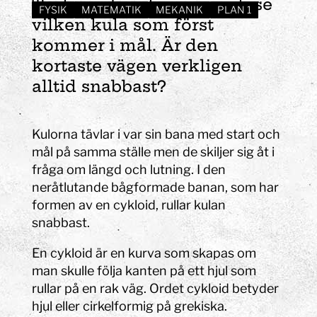
Tävla mot en kompis och se
FYSIK
MATEMATIK
MEKANIK
PLAN 1
vilken kula som först
kommer i mål. Är den
kortaste vägen verkligen
alltid snabbast?
Kulorna tävlar i var sin bana med start och
mål på samma ställe men de skiljer sig åt i
fråga om längd och lutning. I den
neråtlutande bågformade banan, som har
formen av en cykloid, rullar kulan
snabbast.
En cykloid är en kurva som skapas om
man skulle följa kanten på ett hjul som
rullar på en rak väg. Ordet cykloid betyder
hjul eller cirkelformig på grekiska.