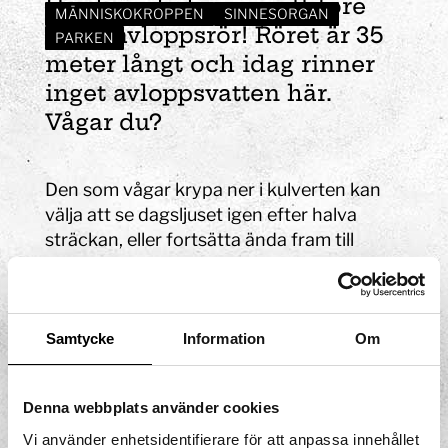
Här kan du krypa i ett före
MÄNNISKOKROPPEN
SINNESORGAN
detta avloppsrör! Röret är 35
PARKEN
meter långt och idag rinner
inget avloppsvatten här.
Vågar du?
Den som vågar krypa ner i kulverten kan
välja att se dagsljuset igen efter halva
sträckan, eller fortsätta ända fram till
slutet av röret.
Samtycke
Information
Om
Denna webbplats använder cookies
Vi använder enhetsidentifierare för att anpassa innehållet