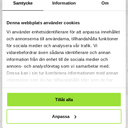
se. Infrarött-ljus skickas till en
Samtycke
Information
Om
reflekterande vägg som skickar vidare
ljuset mot kameran och en skugga
Denna webbplats använder cookies
uppstår. En enkel handling, som att kasta
en boll, kan plötsligt delas upp i en serie
Vi använder enhetsidentifierare för att anpassa innehållet
ögonblick, en kastparabel i slow
och annonserna till användarna, tillhandahålla funktioner
motion.
Experimentet fungerar som en
för sociala medier och analysera vår trafik. Vi
märklig spegel. Dina rörelser ger direkt
vidarebefordrar även sådana identifierare och annan
feedback till dina ögon. Kroppen skickar
information från din enhet till de sociala medier och
annons- och analysföretag som vi samarbetar med.
signaler och bilden svarar. Visste du att vi
Dessa kan i sin tur kombinera informationen med annan
ofta rör oss utan att riktigt se hur vi rör
information som du har tillhandahållit eller som de har
oss? Här får du chansen.
samlat in när du har använt deras tjänster.
Prova igen!
Tillåt alla
Vad händer om ni är flera samtidigt?
Vad händer om du rör dig superlångsamt?
Anpassa
Eller så snabbt du kan?