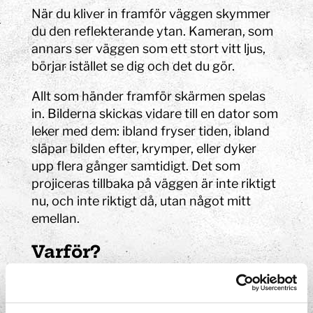
När du kliver in framför väggen skymmer
du den reflekterande ytan. Kameran, som
annars ser väggen som ett stort vitt ljus,
börjar istället se dig och det du gör.
Allt som händer framför skärmen spelas
in. Bilderna skickas vidare till en dator som
leker med dem: ibland fryser tiden, ibland
släpar bilden efter, krymper, eller dyker
upp flera gånger samtidigt. Det som
projiceras tillbaka på väggen är inte riktigt
nu, och inte riktigt då, utan något mitt
emellan.
Varför?
Datorn bearbetar bilderna och visar
rörelse på ett sätt som vi annars inte kan