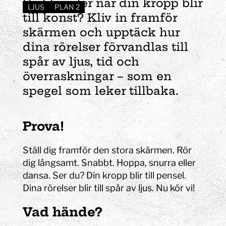
Vad händer när din kropp blir
LJUS
PLAN 2
till konst? Kliv in framför
skärmen och upptäck hur
dina rörelser förvandlas till
spår av ljus, tid och
överraskningar – som en
spegel som leker tillbaka.
Prova!
Ställ dig framför den stora skärmen. Rör
dig långsamt. Snabbt. Hoppa, snurra eller
dansa.
Ser du? Din kropp blir till pensel.
Dina rörelser blir till spår av ljus. Nu kör vi!
Vad hände?