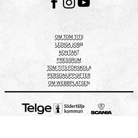
Facebook
Instagram
Youtube
OM TOM TITS
LEDIGA JOBB
KONTAKT
PRESSRUM
TOM TITS FÖRSKOLA
PERSONUPPGIFTER
OM WEBBPLATSEN