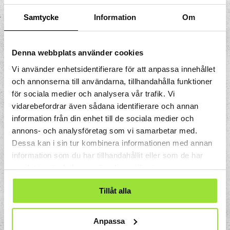
Mönstret visar hur värme transporteras i
Samtycke
Information
Om
en vätska eller i en gas när den endast
påverkas av temperaturskillnad, och inte
av en pump, fläkt eller liknande utrustning.
Denna webbplats använder cookies
Vi använder enhetsidentifierare för att anpassa innehållet
och annonserna till användarna, tillhandahålla funktioner
för sociala medier och analysera vår trafik. Vi
vidarebefordrar även sådana identifierare och annan
information från din enhet till de sociala medier och
annons- och analysföretag som vi samarbetar med.
Dessa kan i sin tur kombinera informationen med annan
information som du har tillhandahållit eller som de har
samlat in när du har använt deras tjänster.
Tillåt alla
Anpassa