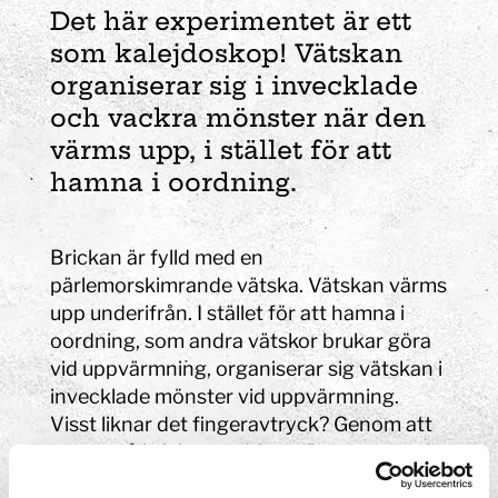
Det här experimentet är ett
som kalejdoskop! Vätskan
organiserar sig i invecklade
och vackra mönster när den
värms upp, i stället för att
hamna i oordning.
Brickan är fylld med en
pärlemorskimrande vätska. Vätskan värms
upp underifrån. I stället för att hamna i
oordning, som andra vätskor brukar göra
vid uppvärmning, organiserar sig vätskan i
invecklade mönster vid uppvärmning.
Visst liknar det fingeravtryck? Genom att
snurra på brickan suddas mönstret ut och
mönsterbildningen börjar om på nytt.