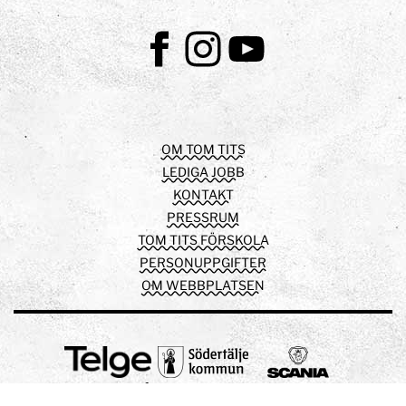
Facebook
Instagram
Youtube
OM TOM TITS
LEDIGA JOBB
KONTAKT
PRESSRUM
TOM TITS FÖRSKOLA
PERSONUPPGIFTER
OM WEBBPLATSEN