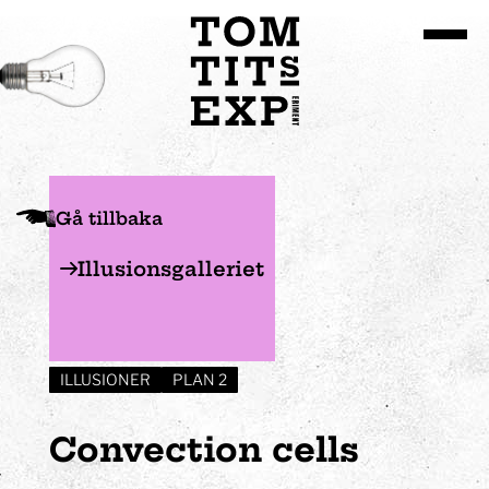
Gå till huvudinnehållet
Gå tillbaka
Illusionsgalleriet
ILLUSIONER
PLAN 2
Convection cells