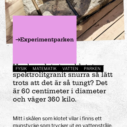
Experimentparken
Stenklotet
Hur kan det stora klotet av
FYSIK
MATEMATIK
VATTEN
PARKEN
spektrolitgranit snurra så lätt
trots att det är så tungt? Det
är 60 centimeter i diameter
och väger 360 kilo.
Mitt i skålen som klotet vilar i finns ett
munstycke som trycker ut en vattenstråle.