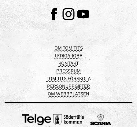
Facebook
Instagram
Youtube
OM TOM TITS
LEDIGA JOBB
KONTAKT
PRESSRUM
TOM TITS FÖRSKOLA
PERSONUPPGIFTER
OM WEBBPLATSEN