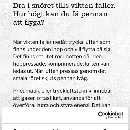
Dra i snöret tills vikten faller.
Hur högt kan du få pennan
att flyga?
När vikten faller nedåt trycks luften som
finns under den ihop och vill flytta på sig.
Det finns ett litet rör i botten där den
hoppressade, komprimerade, luften kan
ledas ut. När luften pressas genom det
smala röret skjuts pennan iväg.
Pneumatik, eller tryckluftsteknik, innebär
att gaser, oftast luft, används för att
överföra, lagra och styra energi. Det kan
till exempel vara att skapa rörelse i
tandläkarens borr, blåsa rent skräp från
tangentbordet, förflytta pengar, prover