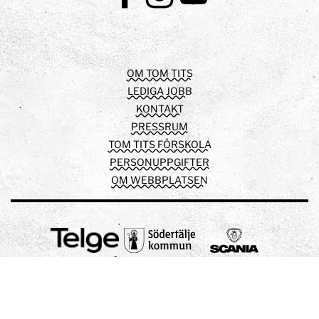
Facebook
Instagram
Youtube
OM TOM TITS
LEDIGA JOBB
KONTAKT
PRESSRUM
TOM TITS FÖRSKOLA
PERSONUPPGIFTER
OM WEBBPLATSEN