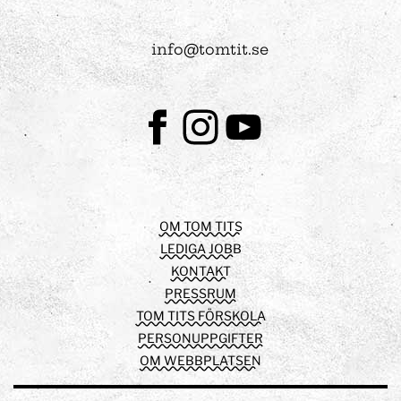
info@tomtit.se
Facebook
Instagram
Youtube
OM TOM TITS
LEDIGA JOBB
KONTAKT
PRESSRUM
TOM TITS FÖRSKOLA
PERSONUPPGIFTER
OM WEBBPLATSEN