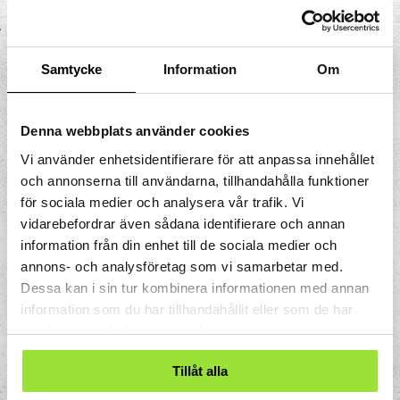
I sin konst skapar Carl-Fredrik
Samtycke
Information
Om
Reuterswärd paradoxala figurer som
uppstår i motsättningen mellan yta och
volym. Bilderna ger ett abstrakt, korrekt
Denna webbplats använder cookies
och stramt intryck men är i själva verket
Vi använder enhetsidentifierare för att anpassa innehållet
lekfulla fantasiskapelser.
och annonserna till användarna, tillhandahålla funktioner
för sociala medier och analysera vår trafik. Vi
vidarebefordrar även sådana identifierare och annan
information från din enhet till de sociala medier och
annons- och analysföretag som vi samarbetar med.
Dessa kan i sin tur kombinera informationen med annan
information som du har tillhandahållit eller som de har
samlat in när du har använt deras tjänster.
Tillåt alla