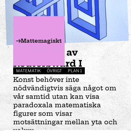
Mattemagiskt
Tre balkar av
Reuterswärd I
MATEMATIK
ÖVRIGT
PLAN 1
Konst behöver inte
nödvändigtvis säga något om
vår samtid utan kan visa
paradoxala matematiska
figurer som visar
motsättningar mellan yta och
volym.