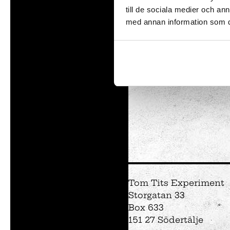
till de sociala medier och a
om h
med annan information som du 
vete
under
Utställningar
Intresseanmälan
Såpbubbelshow
Experiment
Experimentparke
Mattemagiskt
Optikul!
Tom Tits Experiment
Storgatan 33
Box 633
151 27 Södertälje