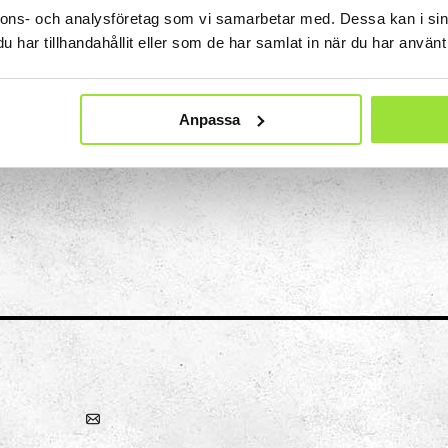
nnons- och analysföretag som vi samarbetar med. Dessa kan i sin
ur saker och är och fungerar. Empiri innebär att du sa
har tillhandahållit eller som de har samlat in när du har använt 
nskapliga undersökningar av verkligheten via experim
söka flera gånger och med olika perspektiv är viktigt 
Anpassa
Konst
Ljusinstallationen Stella
n