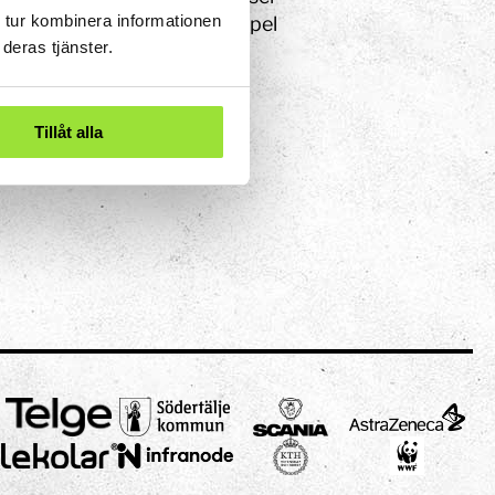
 tur kombinera informationen
mlar in data genom till exempel
deras tjänster.
ent och observationer. Att
när du utforskar världen.
Tillåt alla