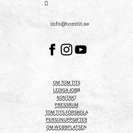
info@tomtit.se
Facebook
Instagram
Youtube
OM TOM TITS
LEDIGA JOBB
KONTAKT
PRESSRUM
TOM TITS FÖRSKOLA
PERSONUPPGIFTER
OM WEBBPLATSEN