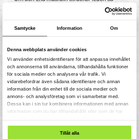
släpper böjaren efter lagom mycket för att
stabilisera. När leden böjs släpper
sträckaren efter.
Samtycke
Information
Om
Det är tyngdkraften musklerna arbetar
emot. Astronauter i tyngdlöshet måste
Denna webbplats använder cookies
träna mot annat motstånd än
tyngdkraften för att inte tappa
Vi använder enhetsidentifierare för att anpassa innehållet
muskelmassa.
och annonserna till användarna, tillhandahålla funktioner
för sociala medier och analysera vår trafik. Vi
vidarebefordrar även sådana identifierare och annan
information från din enhet till de sociala medier och
annons- och analysföretag som vi samarbetar med.
Dessa kan i sin tur kombinera informationen med annan
information som du har tillhandahållit eller som de har
samlat in när du har använt deras tjänster.
Tillåt alla