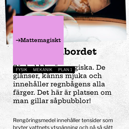
Mattemagiskt
Såpbubbel­bordet
Såpbubblor är magiska. De
FYSIK
MEKANIK
PLAN 1
glänser, känns mjuka och
innehåller regnbågens alla
färger. Det här är platsen om
man gillar såpbubblor!
Rengöringsmedel innehåller tensider som
bryter vattnets ytspänning och på så sätt