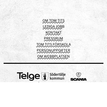
Facebook
Instagram
Youtube
OM TOM TITS
LEDIGA JOBB
KONTAKT
PRESSRUM
TOM TITS FÖRSKOLA
PERSONUPPGIFTER
OM WEBBPLATSEN