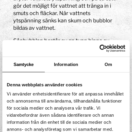
gör det möjligt för vattnet att tränga in i
smuts och fläckar. När vattnets
ytspänning sänks kan skum och bubblor
bildas av vattnet.
Såpbubblan består av en tunn hinna av
vatten omgivet av diskmedel. Hinnan är
genomskinlig och släpper igenom det
mesta av det ljus som träffar den, men en
Samtycke
Information
Om
del av ljuset reflekteras i vattenhinnans
ytter- och innerskikt. Ljuset bryts då upp i
de olika våglängder det består av – och
Denna webbplats använder cookies
regnbågens alla färger framträder.
Vi använder enhetsidentifierare för att anpassa innehållet
och annonserna till användarna, tillhandahålla funktioner
Vill du göra såpbubblor hemma? Här är
för sociala medier och analysera vår trafik. Vi
vårt recept:
vidarebefordrar även sådana identifierare och annan
information från din enhet till de sociala medier och
8 dl vatten
annons- och analysföretag som vi samarbetar med.