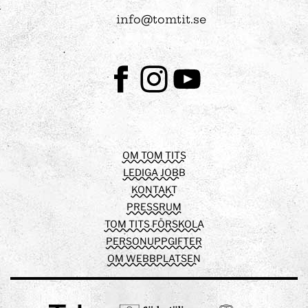
info@tomtit.se
Facebook
Instagram
Youtube
OM TOM TITS
LEDIGA JOBB
KONTAKT
PRESSRUM
TOM TITS FÖRSKOLA
PERSONUPPGIFTER
OM WEBBPLATSEN