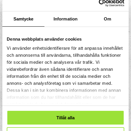
Experiments styrelse är huvudman.
Klagomålshantering
Samtycke
Information
Om
Vid vår förskola vill vi uppmuntra till att
synpunkter och eventuella klagomål på
Denna webbplats använder cookies
verksamheten tas upp med den det berör.
Vi använder enhetsidentifierare för att anpassa innehållet
Enklare synpunkter hanteras med fördel
och annonserna till användarna, tillhandahålla funktioner
direkt. Om du efter kontakt med
för sociala medier och analysera vår trafik. Vi
personalen fortfarande inte är nöjd, ta då
vidarebefordrar även sådana identifierare och annan
kontakt med tillförordnad rektor Åsa
information från din enhet till de sociala medier och
Dahlin. Detta kan du givetvis också göra
annons- och analysföretag som vi samarbetar med.
direkt.
Dessa kan i sin tur kombinera informationen med annan
information som du har tillhandahållit eller som de har
Klagomål på verksamheten kan lämnas
samlat in när du har använt deras tjänster.
muntligt, skriftligt eller vid bokat möte
med förskolans rektor.
Tillåt alla
Kontakta
asa.dahlin@tomtit.se.
Klagomål
kan också framföras till Tom Tits