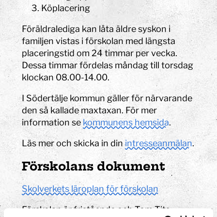
Köplacering
Föräldralediga kan låta äldre syskon i
familjen vistas i förskolan med längsta
placeringstid om 24 timmar per vecka.
Dessa timmar fördelas måndag till torsdag
klockan 08.00-14.00.
I Södertälje kommun gäller för närvarande
den så kallade maxtaxan. För mer
information se
kommunens hemsida
.
Läs mer och skicka in din
intresseanmälan
.
Förskolans dokument
Skolverkets läroplan för förskolan
Förskolan är fristående och Tom Tits