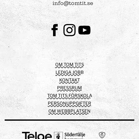
info@tomtit.se
Facebook
Instagram
Youtube
OM TOM TITS
LEDIGA JOBB
KONTAKT
PRESSRUM
TOM TITS FÖRSKOLA
PERSONUPPGIFTER
OM WEBBPLATSEN