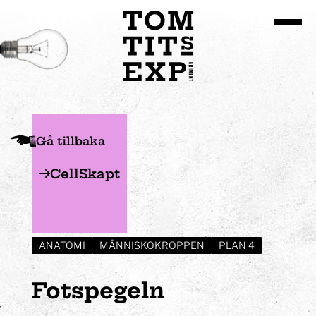
Gå till huvudinnehållet
Gå tillbaka
CellSkapt
ANATOMI
MÄNNISKOKROPPEN
PLAN 4
Fotspegeln