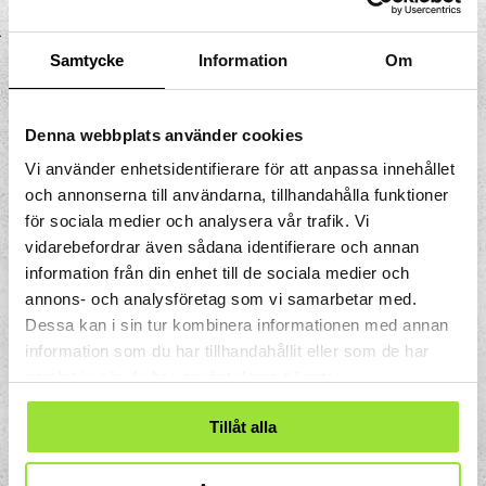
använda fotspegeln för undersöka formen
på dina fotvalv och se hur du belastar
fötterna. Den del av fotsulan som belastas
Samtycke
Information
Om
mest vitnar efter en stund. Jämför hur det
ser ut om du står på ett eller två ben!
Denna webbplats använder cookies
Här kan du lära dig mer om
fotvalven
!
Vi använder enhetsidentifierare för att anpassa innehållet
och annonserna till användarna, tillhandahålla funktioner
för sociala medier och analysera vår trafik. Vi
vidarebefordrar även sådana identifierare och annan
information från din enhet till de sociala medier och
annons- och analysföretag som vi samarbetar med.
Dessa kan i sin tur kombinera informationen med annan
information som du har tillhandahållit eller som de har
samlat in när du har använt deras tjänster.
Tillåt alla