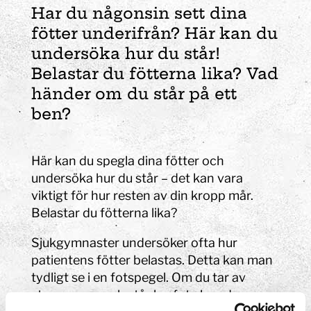
Har du någonsin sett dina
fötter underifrån? Här kan du
undersöka hur du står!
Belastar du fötterna lika? Vad
händer om du står på ett
ben?
Här kan du spegla dina fötter och
undersöka hur du står – det kan vara
viktigt för hur resten av din kropp mår.
Belastar du fötterna lika?
Sjukgymnaster undersöker ofta hur
patientens fötter belastas. Detta kan man
tydligt se i en fotspegel. Om du tar av
strumporna och står barfota kan du