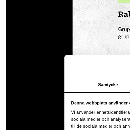
Vem är du på Tom
Ra
Föräldralediga
Forskaren
Grup
Kreatören
grup
Den fartfyllda
Den kluriga
Samtycke
Denna webbplats använder 
Vi använder enhetsidentifierar
sociala medier och analysera 
till de sociala medier och a