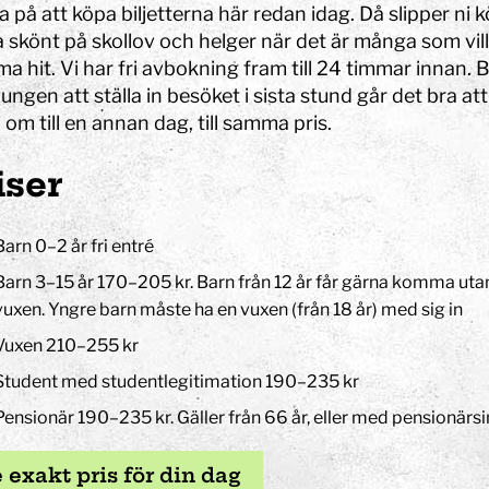
 på att köpa biljetterna här redan idag. Då slipper ni k
a skönt på skollov och helger när det är många som vill
 hit. Vi har fri avbokning fram till 24 timmar innan. Bl
ungen att ställa in besöket i sista stund går det bra att
om till en annan dag, till samma pris.
Konst
Ljusinstallationen Stella
iser
Barn 0–2 år fri entré
n
Barn 3–15 år 170–205 kr. Barn från 12 år får gärna komma uta
vuxen. Yngre barn måste ha en vuxen (från 18 år) med sig in
Vuxen 210–255 kr
Student med studentlegitimation 190–235 kr
Pensionär 190–235 kr. Gäller från 66 år, eller med pensionärsi
 exakt pris för din dag