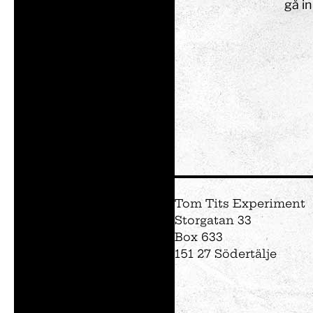
gå in
Tom Tits Experiment
Storgatan 33
Box 633
151 27 Södertälje