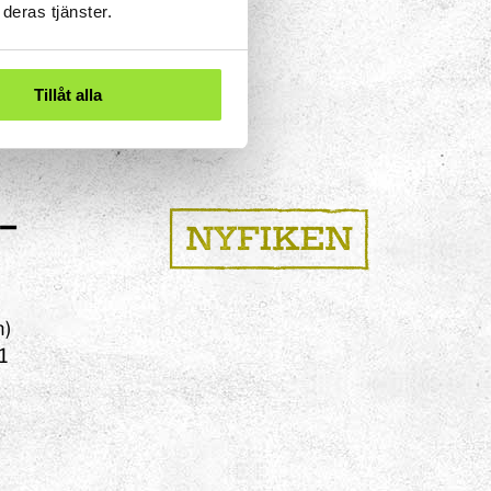
deras tjänster.
ndepaket
Tillåt alla
nera besök på Tom Tits med
mt boende!
–
n)
1