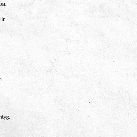
öa.
ir
n
ntyg.