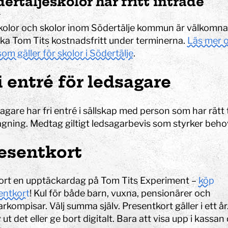
ertäljeskolor har fritt inträde
kolor och skolor inom Södertälje kommun är välkomna
ka Tom Tits kostnadsfritt under terminerna.
Läs mer 
om gäller för skolor i Södertälje
.
i entré för ledsagare
gare har fri entré i sällskap med person som har rätt ti
agning. Medtag giltigt ledsagarbevis som styrker beho
esentkort
ort en upptäckardag på Tom Tits Experiment –
köp
entkort
! Kul för både barn, vuxna, pensionärer och
rkompisar. Välj summa själv. Presentkort gäller i ett år
 ut det eller ge bort digitalt. Bara att visa upp i kassan