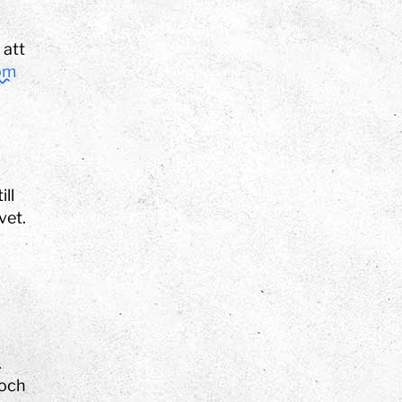
 att
om
ll
vet.
.
 och