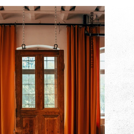
BESÖK
PRISER OCH BILJETTER
"Finns väldigt
mycket att göra
och man