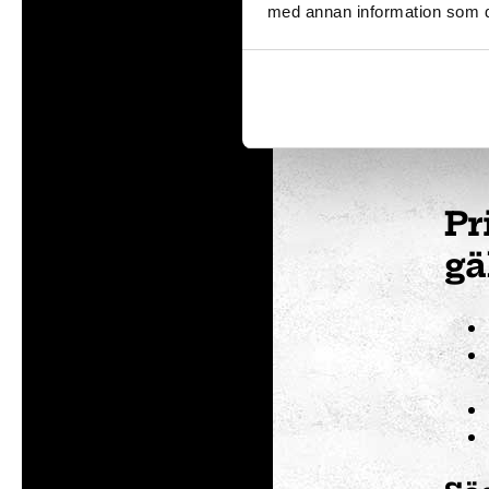
med annan information som du 
Årsko
Fri entré
15% rabat
Pr
gä