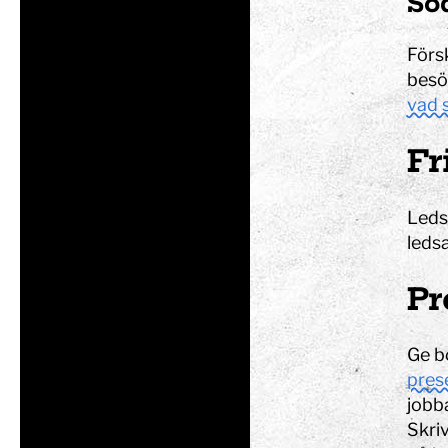
Söd
Förs
besö
vad s
Fr
Ledsa
leds
Pr
Ge b
pres
jobba
Skriv