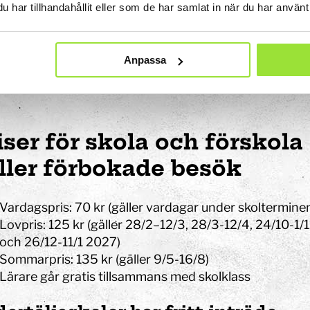
har tillhandahållit eller som de har samlat in när du har använt 
rt
Boe
Anpassa
 till hela Tom Tits Experiment och
Kombi
t i vår experimentbutik.
bekvä
iser för skola och förskola 
ller förbokade besök
Vardagspris: 70 kr (gäller vardagar under skoltermine
Lovpris: 125 kr (gäller 28/2–12/3, 28/3-12/4, 24/10-1/1
och 26/12-11/1 2027)
Sommarpris: 135 kr (gäller 9/5-16/8)
Lärare går gratis tillsammans med skolklass