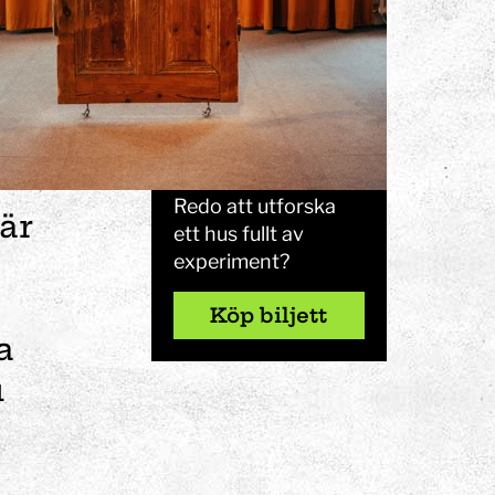
spenderar lätt
en heldag."
ANDRÉAS
Köp biljett
Redo att utforska
är
ett hus fullt av
experiment?
Köp biljett
a
u
eriment