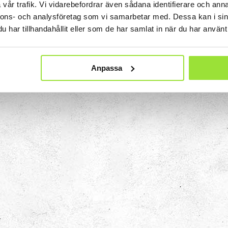
sinnes
CellSkapt
vår trafik. Vi vidarebefordrar även sådana identifierare och anna
nnons- och analysföretag som vi samarbetar med. Dessa kan i sin
 Tits?
har tillhandahållit eller som de har samlat in när du har använt 
in kropp för att
Spring ditt snabbaste o
 dina sinnen.
ta reda på hur mycket
 Mörkertunneln?
man egentligen fiser
under en dag.
Anpassa
ons­galleriet
ilder och tokiga
ad ser ögat