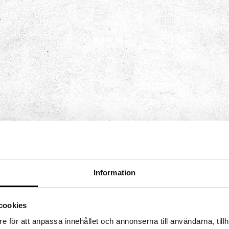
iment­
Mattemagiskt
en
Konst
Ljusinstallationen Stella
Ett spännande möte
mellan konst och matte.
ande
För dig som älskar eller
iment och
hatar matte.
 balansövningar
n
Information
cookies
e för att anpassa innehållet och annonserna till användarna, tillh