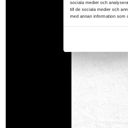
Helt 
sociala medier och analysera 
till de sociala medier och a
Vem är du på Tom
med annan information som du 
Föräldralediga
Använd d
utforska
Forskaren
Vågar du
Kreatören
Den fartfyllda
Den kluriga
Illusi
Kluriga b
spratt. V