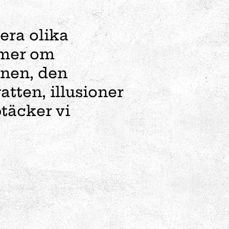
era olika
g mer om
nnen, den
tten, illusioner
täcker vi
eriment