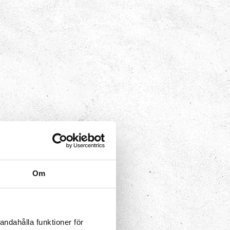
Vatten­
avdelningen
Vatten, roligt och
livsviktigt! Dyk in och
utforska
Om
andahålla funktioner för