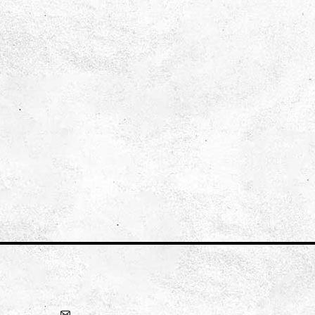
en?
Optikul
Opikul är nåt för alla s
gillar att se världen med
öppna ögon.