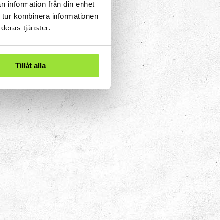
Kraft & rörelse
n information från din enhet
 tur kombinera informationen
deras tjänster.
ch
Utforskar tekniska och
fysiska fenomen som
finns överallt omkring
oss.
Tillåt alla