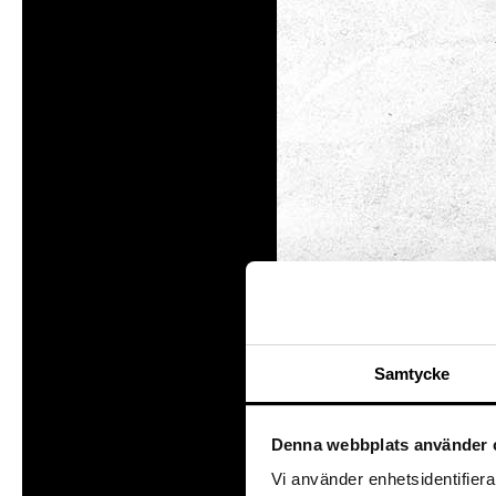
Exper
park
Utställningar
Intresseanmälan
Magkittl
Såpbubbelshow
åkexper
vingliga
Experiment
Experimentparke
Mattemagiskt
Optikul!
Samtycke
Denna webbplats använder 
Vi använder enhetsidentifierar