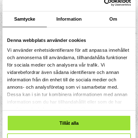
interneuron.
Interneuron är specialiserade nervceller
Samtycke
Information
Om
inom det centrala nervsystemet. Det
fungerar som bindningar mellan
Denna webbplats använder cookies
axonen/nervfibrer som utgår från hjärnan
och synapserna/signalerna från de
Vi använder enhetsidentifierare för att anpassa innehållet
efferenta neuronerna/nervbanor som
och annonserna till användarna, tillhandahålla funktioner
leder ut från det centrala nervsystemet,
för sociala medier och analysera vår trafik. Vi
samt mellan axonen från de afferenta
vidarebefordrar även sådana identifierare och annan
neuronerna/som leder in till det centrala
information från din enhet till de sociala medier och
nervsystemet till hjärnan via
annons- och analysföretag som vi samarbetar med.
ryggmärgsnerven.
Dessa kan i sin tur kombinera informationen med annan
information som du har tillhandahållit eller som de har
Interneuronen förmedlar signalerna till
samlat in när du har använt deras tjänster.
motoriska nervceller, som skickar vidare
signaler till musklerna att dra ihop sig. Det
Tillåt alla
finns även neuron som signalerar till de