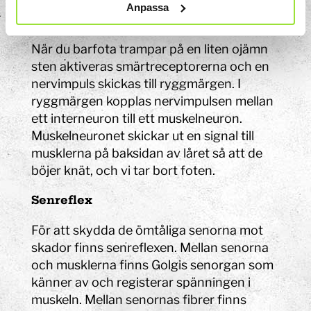
motsatta musklerna/antagonistiska så de
Anpassa
slappnar av.
När du barfota trampar på en liten ojämn
sten aktiveras smärtreceptorerna och en
nervimpuls skickas till ryggmärgen. I
ryggmärgen kopplas nervimpulsen mellan
ett interneuron till ett muskelneuron.
Muskelneuronet skickar ut en signal till
musklerna på baksidan av låret så att de
böjer knät, och vi tar bort foten.
Senreflex
För att skydda de ömtåliga senorna mot
skador finns senreflexen. Mellan senorna
och musklerna finns Golgis senorgan som
känner av och registerar spänningen i
muskeln. Mellan senornas fibrer finns