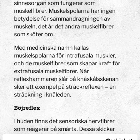
sinnesorgan som fungerar som
muskelfibrer. Muskelspolarna har ingen
betydelse för sammandragningen av
muskeln, det är det andra muskelfibrer
som sköter om.
Med medicinska namn kallas
muskelspolarna för intrafusala muskler,
och de muskelfibrer som skapar kraft för
extrafusala muskelfibrer. När
reflexhammaren slår på knäskålsskenan
sker ett exempel på sträckreflexen – en
sträckning i knäleden.
Böjreflex
I huden finns det sensoriska nervfibrer
som reagerar på smärta. Dessa skickar
signaler till ryggmärgen där det finns