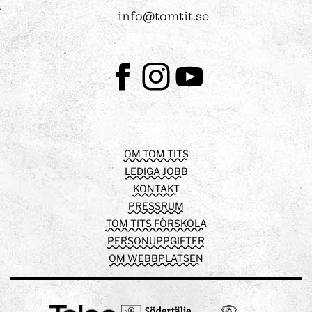
info@tomtit.se
Facebook
Instagram
Youtube
OM TOM TITS
LEDIGA JOBB
KONTAKT
PRESSRUM
TOM TITS FÖRSKOLA
PERSONUPPGIFTER
OM WEBBPLATSEN