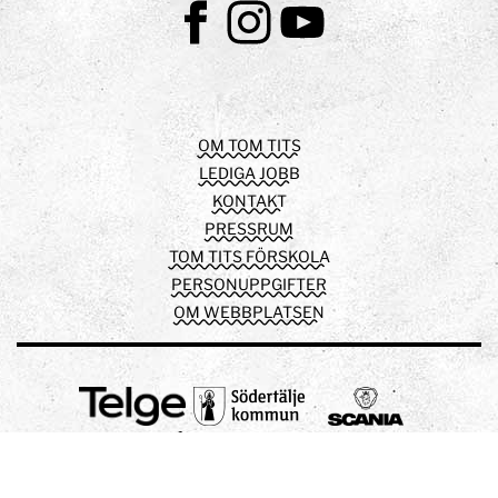
Facebook
Instagram
Youtube
OM TOM TITS
LEDIGA JOBB
KONTAKT
PRESSRUM
TOM TITS FÖRSKOLA
PERSONUPPGIFTER
OM WEBBPLATSEN