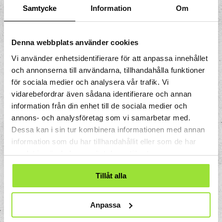
Anges exklusive moms.
Samtycke
Information
Om
Halv studiedag, 3 timmar
Denna webbplats använder cookies
5–20 personer: 900 kr/person
Vi använder enhetsidentifierare för att anpassa innehållet
Fler än 20 personer: 750 kr/person
och annonserna till användarna, tillhandahålla funktioner
för sociala medier och analysera vår trafik. Vi
Hel studiedag, 6 timmar
vidarebefordrar även sådana identifierare och annan
information från din enhet till de sociala medier och
5–20 personer: 1 300 kr/person
annons- och analysföretag som vi samarbetar med.
Fler än 20 personer: 1 150 kr/person
Dessa kan i sin tur kombinera informationen med annan
Vid bokningsförfrågan vill
information som du har tillhandahållit eller som de har
samlat in när du har använt deras tjänster.
vi gärna veta:
Tillåt alla
Vilket datum ni är intresserade av
Om ni är intresserade av en hel eller
Anpassa
halv studiedag
Hur många ni är