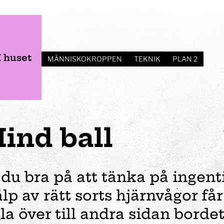
I huset
MÄNNISKOKROPPEN
TEKNIK
PLAN 2
ind ball
 du bra på att tänka på ingent
älp av rätt sorts hjärnvågor får
er
Verksamhet
Planera ditt besök
Event
Förskola
lla över till andra sidan borde
Vem var Tom Tit?
Öppettider
Bröllop
Fortbildning