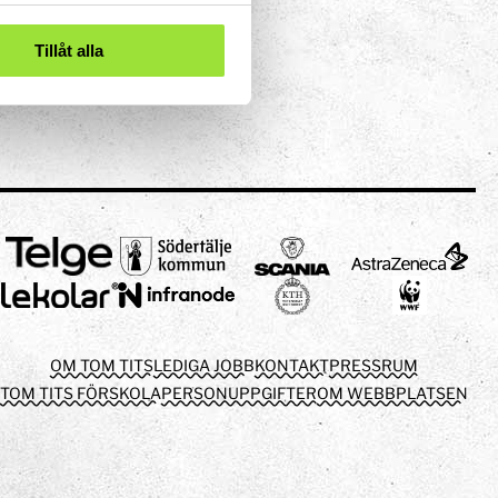
Tillåt alla
OM TOM TITS
LEDIGA JOBB
KONTAKT
PRESSRUM
TOM TITS FÖRSKOLA
PERSONUPPGIFTER
OM WEBBPLATSEN