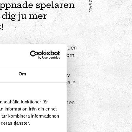
MIND BALL
appnade spelaren
 dig ju mer
!
 i hjärnan – EEG. Du kan se den
avågor, och de påverkas av om
Om
ttas genom EEG-mätningar av
ation. Thetavågor är vanligare
andahålla funktioner för
 individ, särskilt om personen
n information från din enhet
skilt.
 tur kombinera informationen
deras tjänster.
eriment