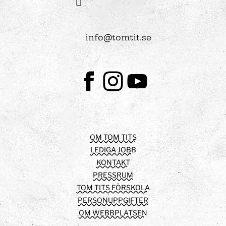
info@tomtit.se
Facebook
Instagram
Youtube
OM TOM TITS
LEDIGA JOBB
KONTAKT
PRESSRUM
TOM TITS FÖRSKOLA
PERSONUPPGIFTER
OM WEBBPLATSEN