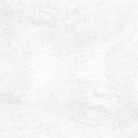
Den klurige
Älskar du utmaningar där hjärnan får jobba hårt?
Oavsett om det är gåtor, synvillor, pussel eller logiska
problem - har vi massa experiment som passar dig!