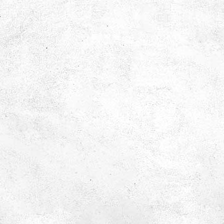
Föräldralediga
Upplever du att dagarna ibland går lite långsamt?
Behöver du och ditt barn lite extra stimulans? Då har
du kommit rätt! Alla barn älskar nämligen Tom Tits –
även de allra minsta.