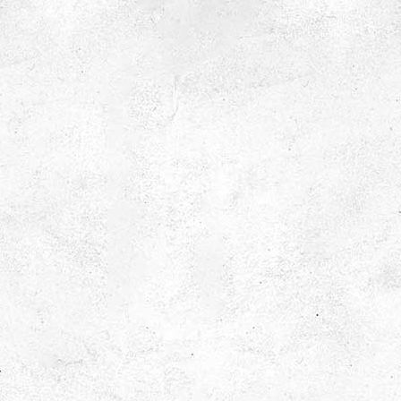
Den fartfyllda
Gillar du fart och fläkt, pulshöjande aktiviteter och
svettdroppar i pannan? Då får du inte missa dessa
wow-experiment!