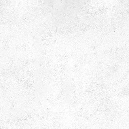
Forskaren
Kännetecknas du av nyfikenhet, tänkande och en
stark vilja att förstå hur saker och ting fungerar? Då ska
du ta dig an dessa experiment på djupet!