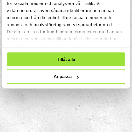
för sociala medier och analysera vår trafik. Vi
Präglas du av fantasi och älskar att uttrycka dig genom
vidarebefordrar även sådana identifierare och annan
konst, ljud eller ljus? Då har vi samlat de perfekta
information från din enhet till de sociala medier och
experimenten här!
annons- och analysföretag som vi samarbetar med.
Dessa kan i sin tur kombinera informationen med annan
information som du har tillhandahållit eller som de har
samlat in när du har använt deras tjänster.
Tillåt alla
Anpassa