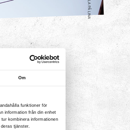
CYKLA PÅ LINA
 på ett säkert
Om
som har sänkt tyngpunkten.
andahålla funktioner för
n information från din enhet
 tur kombinera informationen
deras tjänster.
eriment