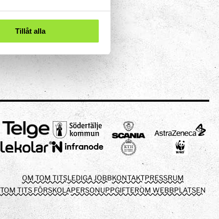
Tillåt alla
OM TOM TITS
LEDIGA JOBB
KONTAKT
PRESSRUM
TOM TITS FÖRSKOLA
PERSONUPPGIFTER
OM WEBBPLATSEN