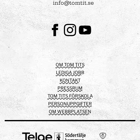
info@tomtit.se
Facebook
Instagram
Youtube
OM TOM TITS
LEDIGA JOBB
KONTAKT
PRESSRUM
TOM TITS FÖRSKOLA
PERSONUPPGIFTER
OM WEBBPLATSEN