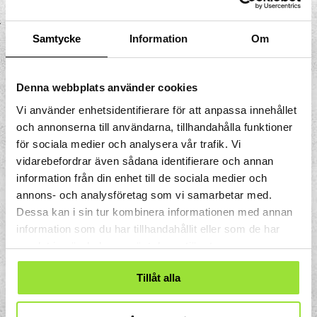
millimeter i diameter. Grundvattnet på den
här platsen finns på åtta meters djup. Det
Samtycke
Information
Om
är samma nivå som den närliggande sjön
Mälaren har. Med hjälp av en liten pump
som sänks ner i röret kan man undersöka
Denna webbplats använder cookies
vattenflödet och vattnets kvalité.
Vi använder enhetsidentifierare för att anpassa innehållet
och annonserna till användarna, tillhandahålla funktioner
för sociala medier och analysera vår trafik. Vi
vidarebefordrar även sådana identifierare och annan
information från din enhet till de sociala medier och
annons- och analysföretag som vi samarbetar med.
Dessa kan i sin tur kombinera informationen med annan
information som du har tillhandahållit eller som de har
samlat in när du har använt deras tjänster.
Tillåt alla