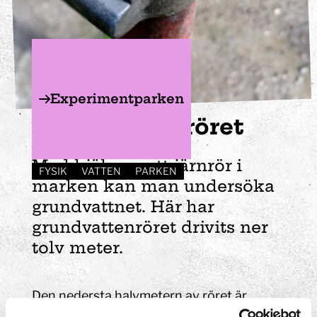
Experimentparken
Grundvattenröret
Med hjälp av ett järnrör i
FYSIK
VATTEN
PARKEN
marken kan man undersöka
grundvattnet. Här har
grundvattenröret drivits ner
tolv meter.
Den nedersta halvmetern av röret är
perforerat med 100 hål som är sex