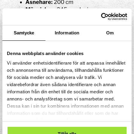
Åsnehare:
200 cm
Människan:
245 cm. Javier
Sotomayor, kubansk före detta
höjdhoppare och
världsrekordinnehavare i höjdhopp
Samtycke
Information
Om
utomhus (2020).
Häst:
260 cm
Denna webbplats använder cookies
Känguru:
300 cm
Puma:
350-450 cm
Vi använder enhetsidentifierare för att anpassa innehållet
Tiger:
550 cm
och annonserna till användarna, tillhandahålla funktioner
Klippspringare:
750 cm
för sociala medier och analysera vår trafik. Vi
vidarebefordrar även sådana identifierare och annan
information från din enhet till de sociala medier och
annons- och analysföretag som vi samarbetar med.
Dessa kan i sin tur kombinera informationen med annan
information som du har tillhandahållit eller som de har
samlat in när du har använt deras tjänster.
Tillåt alla