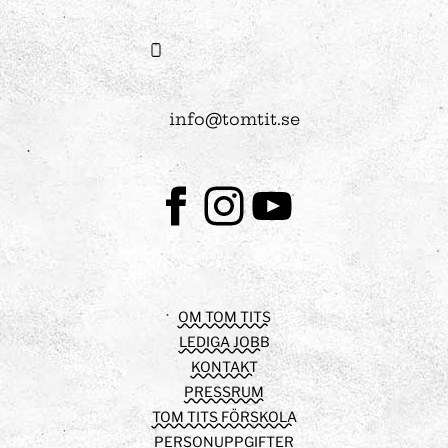
info@tomtit.se
Facebook
Instagram
Youtube
OM TOM TITS
LEDIGA JOBB
KONTAKT
PRESSRUM
TOM TITS FÖRSKOLA
PERSONUPPGIFTER