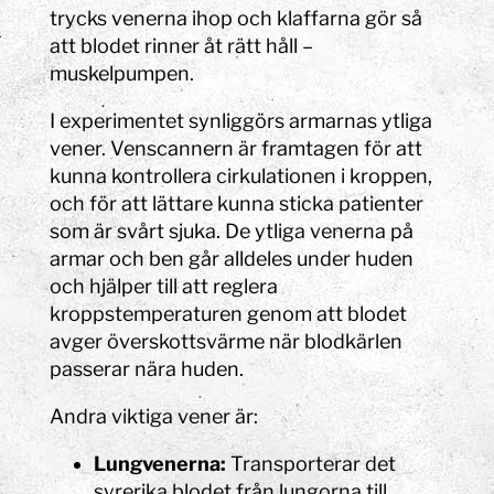
trycks venerna ihop och klaffarna gör så
att blodet rinner åt rätt håll –
muskelpumpen.
I experimentet synliggörs armarnas ytliga
vener. Venscannern är framtagen för att
kunna kontrollera cirkulationen i kroppen,
och för att lättare kunna sticka patienter
som är svårt sjuka. De ytliga venerna på
armar och ben går alldeles under huden
och hjälper till att reglera
kroppstemperaturen genom att blodet
avger överskottsvärme när blodkärlen
passerar nära huden.
Andra viktiga vener är:
Lungvenerna:
Transporterar det
syrerika blodet från lungorna till