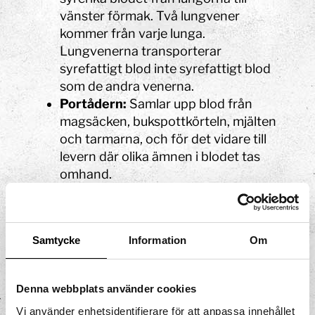
vänster förmak. Två lungvener
kommer från varje lunga.
Lungvenerna transporterar
syrefattigt blod inte syrefattigt blod
som de andra venerna.
Portådern:
Samlar upp blod från
magsäcken, bukspottkörteln, mjälten
och tarmarna, och för det vidare till
levern där olika ämnen i blodet tas
omhand.
Fingrarnas vener:
Töms i
underarmens vener, som fortsätter till
överarmens vener, axelvenen och
Samtycke
Information
Om
nyckelbensvenen.
Inre halsvenen:
Samlar upp blod från
huvudet och halsen och tömmer
Denna webbplats använder cookies
blodet i övre hålvenen.
Vi använder enhetsidentifierare för att anpassa innehållet
Yttre halsvenen:
Tar emot blod från