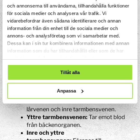
och annonserna till användarna, tillhandahålla funktioner
bland annat nacken och halsens
för sociala medier och analysera vår trafik. Vi
ytliga delar, och tömmer blodet i
vidarebefordrar även sådana identifierare och annan
nyckelbensvenen.
information från din enhet till de sociala medier och
Arm-halsvenen:
Tar emot blod från
annons- och analysföretag som vi samarbetar med.
nyckelbensvenen och inre halsvenen
Dessa kan i sin tur kombinera informationen med annan
på varje sida. De båda sidornas arm-
information som du har tillhandahållit eller som de har
halsvener går ihop till övre hålvenen.
samlat in när du har använt deras tjänster.
Övre hålvenen:
Samlar upp blod från
hela övre kroppshalvan – huvud, hals,
Tillåt alla
arm och bröstkorg. Venen tömmer
blodet i hjärtats högra förmak.
Anpassa
Tårnas vener:
Tömmer blodet i
vadens vener. De fortsätter som
lårvenen och inre tarmbensvenen.
Yttre tarmbensvenen:
Tar emot blod
från bäckenorganen.
Inre och yttre