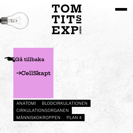
Gå till huvudinnehållet
Gå tillbaka
CellSkapt
ANATOMI
BLODCIRKULATIONEN
CIRKULATIONSORGANEN
MÄNNISKOKROPPEN
PLAN 4